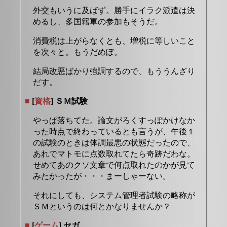
外交もいうに及ばず。勝手にイラク派遣は決
めるし、多国籍軍の参加もそうだ。
消費税は上がらなくとも、増税に等しいこと
を次々と。もうだめぽ。
結局改悪ばかり強調するので、もううんざり
だす。
■
[
資格
] ＳＭ試験
やっぱ落ちてた。論文がろくすっぽかけなか
った時点で終わっているとも言うが、午後１
の試験のときは体調最悪の状態だったので、
あれでマトモに点数取れてたら奇跡だわな。
せめてあのクソ文章で何点取れたのかが見て
みたかったが・・・まーしゃーない。
それにしても、システム管理者試験の略称が
ＳＭというのは何とかなりませんか？
■
[
ゲーム
] セガ