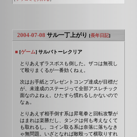
2004-07-08
サル一丁上がり
[
長年日記
]
■
[
ゲーム
] サルバトーレクリア
とりあえずラスボスも倒した。ザコは無視し
て殴りまくるが一番効くねぇ。
次はお手紙とプレゼントコンプ達成が目標だ
が、未達成のステージって全部アスレチック
面なのよねぇ。ひたすら慣れるしかないので
なぁ。
とりあえず相手倒す系は昇竜拳と回転攻撃が
はまれは楽勝だし、タンクは何も考えなくて
も取れるし。コイン取る系は奈落に落ちなき
ゃ無問題。いざとなれば敵殴って横取りすれ