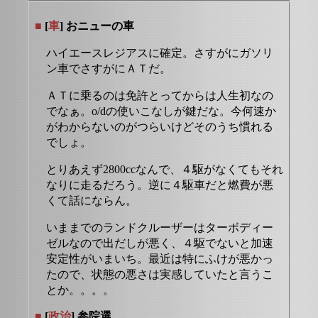
■
[
車
] おニューの車
ハイエースレジアスに確定。さすがにガソリ
ン車でさすがにＡＴだ。
ＡＴに乗るのは免許とってからは人生初なの
でなぁ。o/dの使いこなしが鍵だな。今何速か
がわからないのがつらいけどそのうち慣れる
でしょ。
とりあえず2800ccなんで、４駆がなくてもそれ
なりに走るだろう。逆に４駆車だと燃費が悪
くて話にならん。
いままでのランドクルーザーはターボディー
ゼルなので出だしが悪く、４駆でないと加速
安定性がいまいち。最近は特にふけが悪かっ
たので、状態の悪さは実感していたと言うこ
とか。。。。
■
[
政治
] 参院選