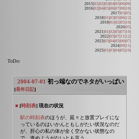
2015|
01
|
02
|
03
|
04
|
05
|
06
|
09
|
2016|
02
|
04
|
05
|
06
|
07
|
08
|
10
|
2017|
03
|
05
|
2018|
01
|
03
|
05
|
06
|
12
|
2019|
01
|
02
|
05
|
10
|
2020|
05
|
2021|
01
|
02
|
05
|
07
|
10
|
2022|
05
|
07
|
11
|
12
|
2023|
03
|
04
|
05
|
06
|
07
|
2024|
09
|
11
|
2025|
01
|
03
|
04
|
05
|
10
|
ToDo:
2004-07-01
初っ端なのでネタがいっぱい
[
長年日記
]
■
[
時刻表
] 現在の状況
駅の時刻表
のほうが、延々と放置プレイにな
っているのはいかんともしがたい状況なのだ
が、肝心の私の体が全く空かない状態なの
で、進めようがないとも言う。