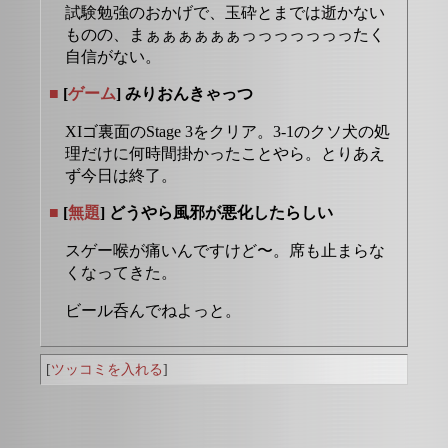
試験勉強のおかげで、玉砕とまでは逝かない
ものの、まぁぁぁぁぁぁっっっっっっったく
自信がない。
■
[
ゲーム
] みりおんきゃっつ
XIゴ裏面のStage 3をクリア。3-1のクソ犬の処
理だけに何時間掛かったことやら。とりあえ
ず今日は終了。
■
[
無題
] どうやら風邪が悪化したらしい
スゲー喉が痛いんですけど〜。席も止まらな
くなってきた。
ビール呑んでねよっと。
[
ツッコミを入れる
]