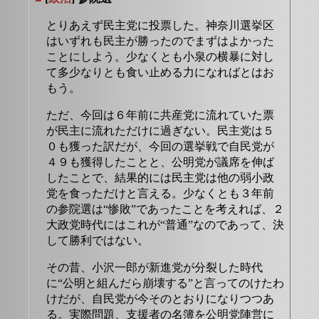
とりあえず民主党に投票した。神奈川選挙区
はいずれも民主が勝ったのでまずはよかった
ことにしよう。少なくとも小泉の横暴に対し
て多少なりとも食い止める力になればとはお
もう。
ただ、今回は６年前に共産党に流れていた票
が民主に流れただけに過ぎない。民主党は５
０も獲った訳だが、今回の選挙戦で自民党が
４９も獲得したことと、公明党が議席を伸ば
したことで、結果的には民主党は他の弱小政
党を食っただけと言える。少なくとも３年前
の参院選は“惨敗”であったことを考えれば、２
大政党時代にはこれが“普通”なのであって、決
して勝利ではない。
その昔、小沢一郎が新進党が分裂した時代
に“公明と組んだら崩壊する”と言ってのけたわ
けだが、自民党が今そのとおりになりつつあ
る。実際問題、支援者の名簿を公明党陣営に