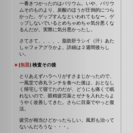
一番きつかったのはバリウム。いや、バリウ
ムそのものより、炭酸のほうが圧倒的につら
かった。ゲップすんなといわれてもなー。ゲ
ップしないでいるとめちゃめちゃ気分悪くな
るんだが。実際に気分悪かったし。
さてさて、、、、、脂肪肝ラシイ（汗）あた
しゃフォアグラかよ。詳細は２週間後らし
い。
■
[
無題
] 検査その後
とりあえずハラヘリがすさまじかったので、
一風堂で赤丸ランチを食べた後は、おとなし
く帰宅して寝てたのだが、どうにも痛くて眠
れないので、眼精疲労薬とゼナを入れたらよ
うやく改善してきた。さらに目薬でやっと復
活。
疲労が相当ひどかったらしい。風邪も治って
ないんだろうな・・・。