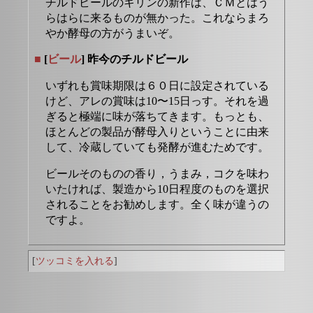
チルドビールのキリンの新作は、ＣＭとはう
らはらに来るものが無かった。これならまろ
やか酵母の方がうまいぞ。
■
[
ビール
] 昨今のチルドビール
いずれも賞味期限は６０日に設定されている
けど、アレの賞味は10〜15日っす。それを過
ぎると極端に味が落ちてきます。もっとも、
ほとんどの製品が酵母入りということに由来
して、冷蔵していても発酵が進むためです。
ビールそのものの香り，うまみ，コクを味わ
いたければ、製造から10日程度のものを選択
されることをお勧めします。全く味が違うの
ですよ。
[
ツッコミを入れる
]