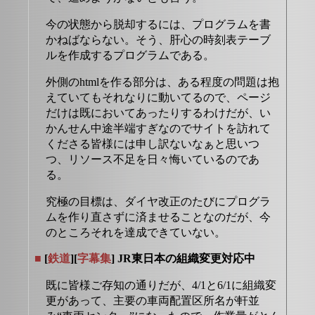
今の状態から脱却するには、プログラムを書
かねばならない。そう、肝心の時刻表テーブ
ルを作成するプログラムである。
外側のhtmlを作る部分は、ある程度の問題は抱
えていてもそれなりに動いてるので、ページ
だけは既においてあったりするわけだが、い
かんせん中途半端すぎなのでサイトを訪れて
くださる皆様には申し訳ないなぁと思いつ
つ、リソース不足を日々悔いているのであ
る。
究極の目標は、ダイヤ改正のたびにプログラ
ムを作り直さずに済ませることなのだが、今
のところそれを達成できていない。
■
[
鉄道
][
字幕集
] JR東日本の組織変更対応中
既に皆様ご存知の通りだが、4/1と6/1に組織変
更があって、主要の車両配置区所名が軒並