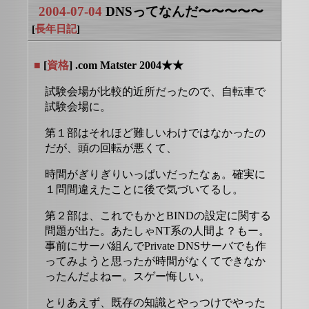
2004-07-04
DNSってなんだ〜〜〜〜〜
[
長年日記
]
■
[
資格
] .com Matster 2004★★
試験会場が比較的近所だったので、自転車で
試験会場に。
第１部はそれほど難しいわけではなかったの
だが、頭の回転が悪くて、
時間がぎりぎりいっぱいだったなぁ。確実に
１問間違えたことに後で気づいてるし。
第２部は、これでもかとBINDの設定に関する
問題が出た。あたしゃNT系の人間よ？もー。
事前にサーバ組んでPrivate DNSサーバでも作
ってみようと思ったが時間がなくてできなか
ったんだよねー。スゲー悔しい。
とりあえず、既存の知識とやっつけでやった