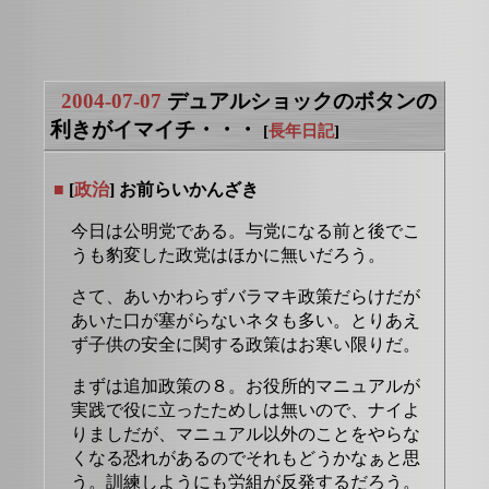
2004-07-07
デュアルショックのボタンの
利きがイマイチ・・・
[
長年日記
]
■
[
政治
] お前らいかんざき
今日は公明党である。与党になる前と後でこ
うも豹変した政党はほかに無いだろう。
さて、あいかわらずバラマキ政策だらけだが
あいた口が塞がらないネタも多い。とりあえ
ず子供の安全に関する政策はお寒い限りだ。
まずは追加政策の８。お役所的マニュアルが
実践で役に立ったためしは無いので、ナイよ
りましだが、マニュアル以外のことをやらな
くなる恐れがあるのでそれもどうかなぁと思
う。訓練しようにも労組が反発するだろう。