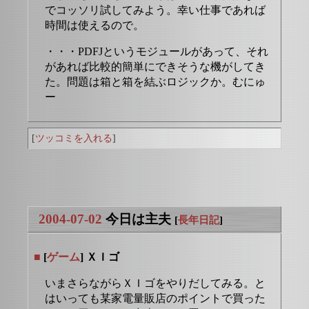
でコッソリ試してみよう。幸い仕事であれば
時間は使えるので。
・・・PDFJというモジュールがあって、それ
があれば比較的簡単にできそうな機がしてき
た。問題は箱と箱を結ぶロジックか。むにゅ
ー
[
ツッコミを入れる
]
2004-07-02
今日は主夫
[
長年日記
]
■
[
ゲーム
] ＸＩゴ
いまさらながらＸＩゴをやりだしてみる。と
はいっても某家電量販店のポイントで買った