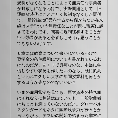
規制がなくなることによって無責任な事業者
が野放しになるわけで、実際問題として、旧
運輸省時代にことごとく規制をなくした関係
で、“新幹線の経営をするから儲からない在来
線はステ”という無責任なことが既に現実に起
きてるわけです。闇雲に規制緩和することが
いい効果があると必ずしもそうは思うことが
できないわけです。
６章には教育について書かれているわけで、
奨学金の条件緩和についても書かれているわ
けなのだが、あくまで貸与なのな。本当に学
習しやすい状況を作りたいのなら、既に割高
といわれて久しい大学の年間授業料を何とか
するほうが先なのでないかい？
いまの雇用状況を見ても、巨大資本の勝ち組
はそれなりに利益は出ていても、一般労働者
はちっとも潤っていないのだよ。グローバル
スタンダードをネタに国際競争力が云々とか
言いながら、デフレの開始で始まった非常に