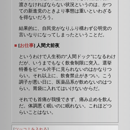
渡さなければならない状況というのは、かつ
ての新進党のときより事態は重いといわざる
を得ないだろう。
結果的に、自民党がなりふり構わず公明党の
言いなりになってしまったということだ。
■
[
お仕事
] 人間犬前夜
というわけで人生初の“人間ドック”になるわけ
だが、いうまでもなく飲食制限に突入。選挙
特番をビール片手に見られないのはかなりつ
らい。それ以上に、飲食禁止がきつい。こう
調子が悪い日に、医薬品系が飲めないのはつ
らい。胃袋に入れてはいけないからだ。
それでも首痛が我慢できず、痛み止めを飲ん
だ。体調悪く眠いのに眠れない。これほどつ
らいことはない。
[
ツッコミを入れる
]