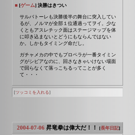
■
[
ゲーム
] 決勝はきつい
サルバトーレも決勝後半の舞台に突入してい
るが、ノルマが全部１位通過ってヲイ。少な
くともアスレチック面はステージマップを体
に叩き込まないとどうにもならんではない
か。しかもタイミング命だし。
ガチャメカの中でもプロペラが一番タイミン
グがシビアなのに、回さなきゃいけない場面
で回らなくて落っこちるってことが多く
て・・・
[
ツッコミを入れる
]
2004-07-06
昇竜拳は偉大だ！！
[
長年日記
]