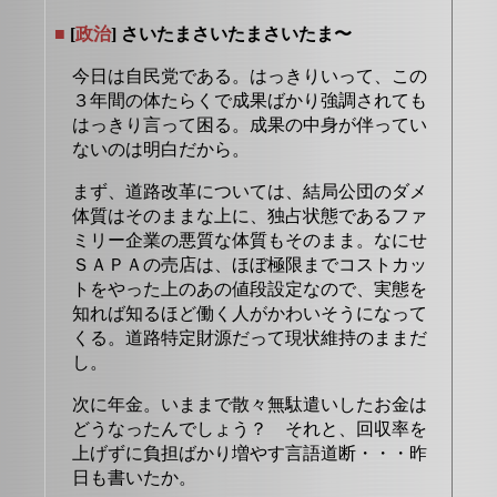
■
[
政治
] さいたまさいたまさいたま〜
今日は自民党である。はっきりいって、この
３年間の体たらくで成果ばかり強調されても
はっきり言って困る。成果の中身が伴ってい
ないのは明白だから。
まず、道路改革については、結局公団のダメ
体質はそのままな上に、独占状態であるファ
ミリー企業の悪質な体質もそのまま。なにせ
ＳＡＰＡの売店は、ほぼ極限までコストカッ
トをやった上のあの値段設定なので、実態を
知れば知るほど働く人がかわいそうになって
くる。道路特定財源だって現状維持のままだ
し。
次に年金。いままで散々無駄遣いしたお金は
どうなったんでしょう？ それと、回収率を
上げずに負担ばかり増やす言語道断・・・昨
日も書いたか。