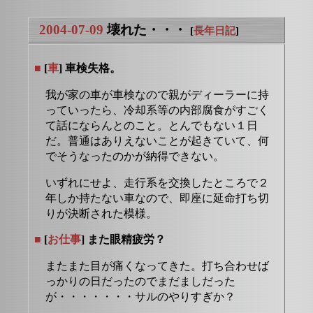
2004-07-09
壊れた・・・
[
長年日記
]
■
[
車
] 車検失格。
我が家の車が車検なので親がディーラーに持
っていったら、冷却系等の内部腐食がすごく
て話にならんとのこと。とんでもない１日
だ。普通はありえないことが起きていて、何
でそうなったのかが納得できない。
いずれにせよ、走行系を交換したところで２
年しか持たない車なので、即座に延命打ち切
りが決断された模様。
■
[
お仕事
] また眼精疲労？
またまた目が痛くなってきた。打ち合わせば
っかりの日だったのでまだましだった
が・・・・・・・サルのやりすぎか？