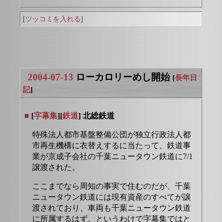
[
ツッコミを入れる
]
2004-07-13
ローカロリーめし開始
[
長年日
記
]
■
[
字幕集
][
鉄道
] 北総鉄道
特殊法人都市基盤整備公団が独立行政法人都
市再生機構に衣替えするに当たって、鉄道事
業が京成子会社の千葉ニュータウン鉄道に7/1
譲渡された。
ここまでなら周知の事実で住むのだが、千葉
ニュータウン鉄道には現有資産のすべてが譲
渡されており、車両も千葉ニュータウン鉄道
に所属するはず。というわけで字幕集ではと