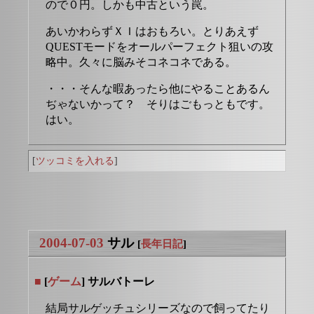
ので０円。しかも中古という罠。
あいかわらずＸＩはおもろい。とりあえず
QUESTモードをオールパーフェクト狙いの攻
略中。久々に脳みそコネコネである。
・・・そんな暇あったら他にやることあるん
ぢゃないかって？ そりはごもっともです。
はい。
[
ツッコミを入れる
]
2004-07-03
サル
[
長年日記
]
■
[
ゲーム
] サルバトーレ
結局サルゲッチュシリーズなので飼ってたり