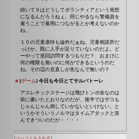
続いて９はどうしてボランティアという発想
になるんだろうねぇ。同じやるなら警備員を
雇うことで雇用につながるとか考えないのか
ね。
１０の児童虐待も論外だぁね。児童相談所だ
っけか。既に人手が足りていないのだよ。ど
ーやって巡回訪問するつもりだ？ おまけに
何の権限も無いのに何ができるというのだ
ね。その辺の見直しが先なんで無いの？
■
[
ゲーム
] 今日も今日とてサルバトーレ
アスレチックステージは飛びトンボ命なのは
前に書いたとおりなのだが、後半ではザコも
じゃんじゃん倒していかないといけない。と
いうかそういうノルマはタイムアタックと並
んできついのだが・・・・
[
ツッコミを入れる
]