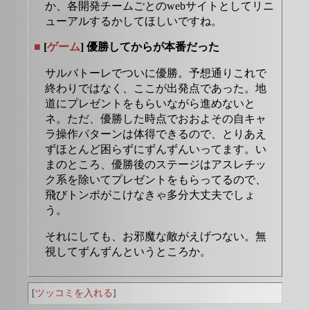
か、各開発チームごとのwebサイトとしてリニ
ューアルするかしてほしいですね。
■
[
ゲーム
] 優勝してからが本番だった
サルバトーレでついに優勝。予想通りこれで
終わりではなく、ここが出発点であった。地
道にプレゼントをもらいながら進めないと
ネ。ただ、優勝した時点でおおよその自キャ
ラ操作パターンは体得できるので、とりあえ
ずほとんど困らずにずんずんいってます。い
まのところ、優勝後のステージはアスレチッ
ク系を除いてプレゼントをもらってるので、
飛びトンボがこけなきゃ多分大丈夫でしょ
う。
それにしても、お邪魔な敵がえげつない。無
視してずんずんというところか。
[
ツッコミを入れる
]