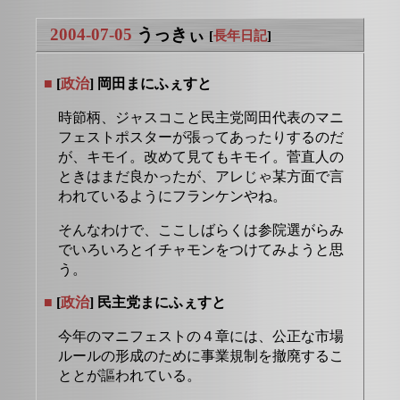
2004-07-05
うっきぃ
[
長年日記
]
■
[
政治
] 岡田まにふぇすと
時節柄、ジャスコこと民主党岡田代表のマニ
フェストポスターが張ってあったりするのだ
が、キモイ。改めて見てもキモイ。菅直人の
ときはまだ良かったが、アレじゃ某方面で言
われているようにフランケンやね。
そんなわけで、ここしばらくは参院選がらみ
でいろいろとイチャモンをつけてみようと思
う。
■
[
政治
] 民主党まにふぇすと
今年のマニフェストの４章には、公正な市場
ルールの形成のために事業規制を撤廃するこ
ととが謳われている。