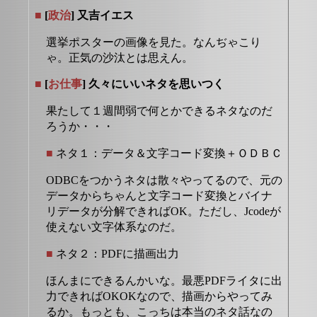
■
[
政治
] 又吉イエス
選挙ポスターの画像を見た。なんぢゃこり
ゃ。正気の沙汰とは思えん。
■
[
お仕事
] 久々にいいネタを思いつく
果たして１週間弱で何とかできるネタなのだ
ろうか・・・
■
ネタ１：データ＆文字コード変換＋ＯＤＢＣ
ODBCをつかうネタは散々やってるので、元の
データからちゃんと文字コード変換とバイナ
リデータが分解できればOK。ただし、Jcodeが
使えない文字体系なのだ。
■
ネタ２：PDFに描画出力
ほんまにできるんかいな。最悪PDFライタに出
力できればOKOKなので、描画からやってみ
るか。もっとも、こっちは本当のネタ話なの