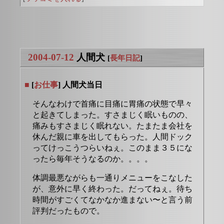
2004-07-12
人間犬
[
長年日記
]
■
[
お仕事
] 人間犬当日
そんなわけで首痛に目痛に胃痛の状態で早々
と起きてしまった。すさまじく眠いものの、
痛みもすさまじく眠れない。たまたま会社を
休んだ親に車を出してもらった。人間ドック
ってけっこうつらいねぇ。このまま３５にな
ったら毎年そうなるのか。。。。
体調最悪ながらも一通りメニューをこなした
が、意外に早く終わった。だってねぇ。待ち
時間がすごくてなかなか進まない〜と言う前
評判だったもので。