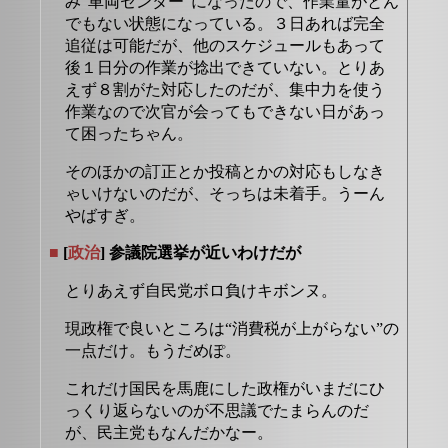
み“車両センター”になったので、作業量がとん
でもない状態になっている。３日あれば完全
追従は可能だが、他のスケジュールもあって
後１日分の作業が捻出できていない。とりあ
えず８割がた対応したのだが、集中力を使う
作業なので次官が会ってもできない日があっ
て困ったちゃん。
そのほかの訂正とか投稿とかの対応もしなき
ゃいけないのだが、そっちは未着手。うーん
やばすぎ。
■
[
政治
] 参議院選挙が近いわけだが
とりあえず自民党ボロ負けキボンヌ。
現政権で良いところは“消費税が上がらない”の
一点だけ。もうだめぽ。
これだけ国民を馬鹿にした政権がいまだにひ
っくり返らないのが不思議でたまらんのだ
が、民主党もなんだかなー。