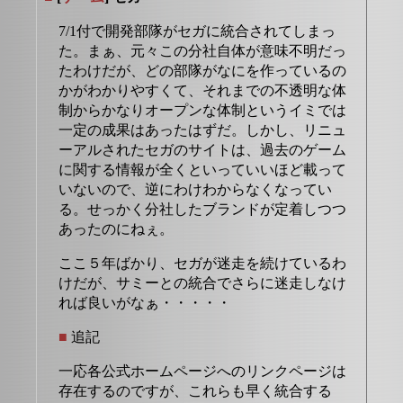
7/1付で開発部隊がセガに統合されてしまっ
た。まぁ、元々この分社自体が意味不明だっ
たわけだが、どの部隊がなにを作っているの
かがわかりやすくて、それまでの不透明な体
制からかなりオープンな体制というイミでは
一定の成果はあったはずだ。しかし、リニュ
ーアルされたセガのサイトは、過去のゲーム
に関する情報が全くといっていいほど載って
いないので、逆にわけわからなくなってい
る。せっかく分社したブランドが定着しつつ
あったのにねぇ。
ここ５年ばかり、セガが迷走を続けているわ
けだが、サミーとの統合でさらに迷走しなけ
れば良いがなぁ・・・・・
■
追記
一応各公式ホームページへのリンクページは
存在するのですが、これらも早く統合する