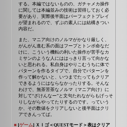
する。本編ではないものの、ガチャメカ操作
に関しては本編並みの技術は習得しておく必
要があり、実際後半面はパーフェクトプレイ
が望まれるので、ずぶの素人には結構きつい
内容だ。
また、マニア向けのノルマがかなり厳しく、
がんがん進む系の面はフープとトンボ命なだ
けに、こういう機転の利いた操作が苦手なカ
ミサンのような人にははっきり言って向かな
いと思われる。私自身はやりこむうちに体で
パターンを作るタイプで、自分でパターンを
作って解かないと、いつまでたってもクリア
できるようにはならなかったりする。そんな
わけで、無茶苦茶なノルマ（マニア向け）に
対して“ざけんなー”と文句たれながらもげっそ
りしながらやってたりするのです。っていう
か、その数値をクリアしないと後半面はクリ
アできんってば。
■
[
ゲーム
] ＸＩゴ＜QUESTモード＞表はクリア