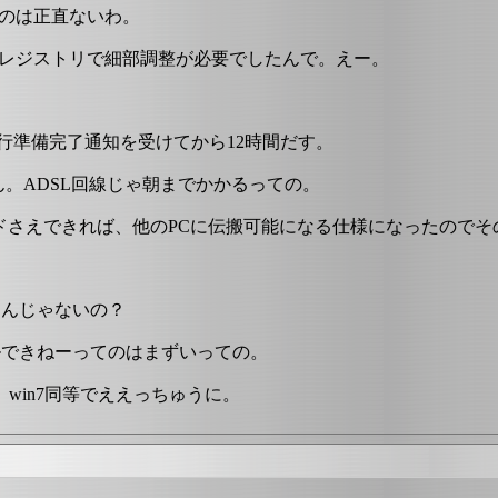
てのは正直ないわ。
ーかつレジストリで細部調整が必要でしたんで。えー。
0移行準備完了通知を受けてから12時間だす。
。ADSL回線じゃ朝までかかるっての。
ウインロードさえできれば、他のPCに伝搬可能になる仕様になったの
なんじゃないの？
ルできねーってのはまずいっての。
win7同等でええっちゅうに。