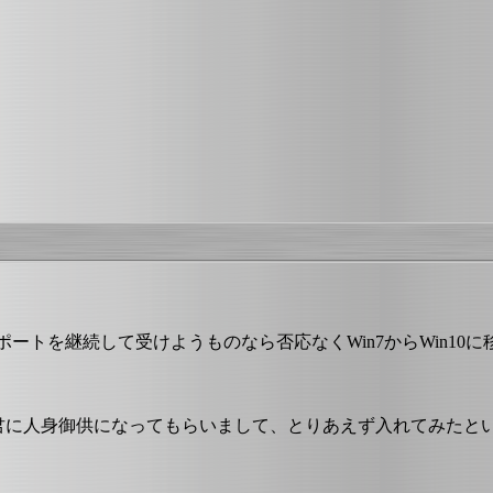
ポートを継続して受けようものなら否応なくWin7からWin10
君に人身御供になってもらいまして、とりあえず入れてみたと