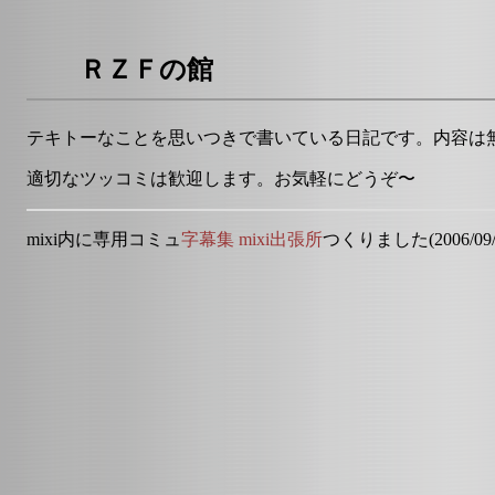
ＲＺＦの館
テキトーなことを思いつきで書いている日記です。内容は
適切なツッコミは歓迎します。お気軽にどうぞ〜
mixi内に専用コミュ
字幕集 mixi出張所
つくりました(2006/09