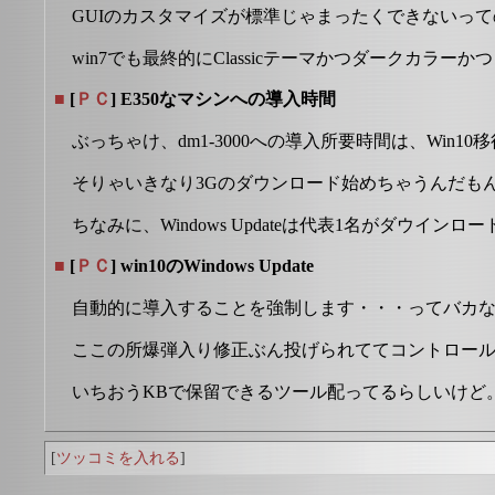
GUIのカスタマイズが標準じゃまったくできないっ
win7でも最終的にClassicテーマかつダークカラ
■
[
ＰＣ
] E350なマシンへの導入時間
ぶっちゃけ、dm1-3000への導入所要時間は、Win1
そりゃいきなり3Gのダウンロード始めちゃうんだもん
ちなみに、Windows Updateは代表1名がダ
■
[
ＰＣ
] win10のWindows Update
自動的に導入することを強制します・・・ってバカ
ここの所爆弾入り修正ぶん投げられててコントロー
いちおうKBで保留できるツール配ってるらしいけど。
[
ツッコミを入れる
]