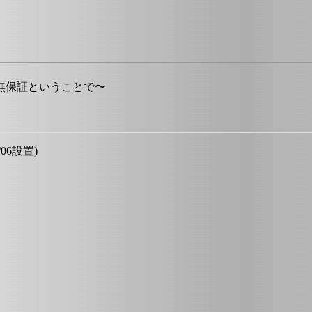
無保証ということで〜
/06設置)