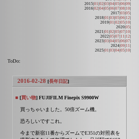
2015|
01
|
02
|
03
|
04
|
05
|
06
|
09
|
2016|
02
|
04
|
05
|
06
|
07
|
08
|
10
|
2017|
03
|
05
|
2018|
01
|
03
|
05
|
06
|
12
|
2019|
01
|
02
|
05
|
10
|
2020|
05
|
2021|
01
|
02
|
05
|
07
|
10
|
2022|
05
|
07
|
11
|
12
|
2023|
03
|
04
|
05
|
06
|
07
|
2024|
09
|
11
|
2025|
01
|
03
|
04
|
05
|
10
|
ToDo:
2016-02-28
[
長年日記
]
■
[
買い物
] FUJIFILM Finepix S9900W
買っちゃいました。50倍ズーム機。
恐ろしいですこれ。
今まで新宿11番からズームでE351の対照表を