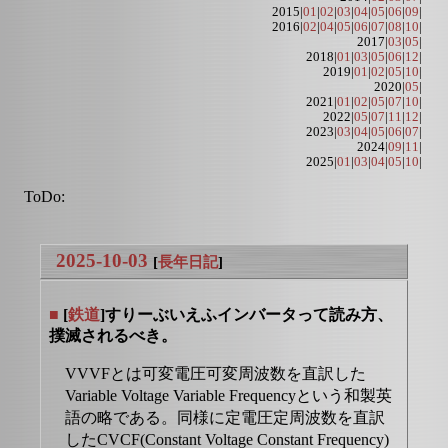
2015|
01
|
02
|
03
|
04
|
05
|
06
|
09
|
2016|
02
|
04
|
05
|
06
|
07
|
08
|
10
|
2017|
03
|
05
|
2018|
01
|
03
|
05
|
06
|
12
|
2019|
01
|
02
|
05
|
10
|
2020|
05
|
2021|
01
|
02
|
05
|
07
|
10
|
2022|
05
|
07
|
11
|
12
|
2023|
03
|
04
|
05
|
06
|
07
|
2024|
09
|
11
|
2025|
01
|
03
|
04
|
05
|
10
|
ToDo:
2025-10-03
[
長年日記
]
■
[
鉄道
]すりーぶいえふインバータって読み方、
撲滅されるべき。
VVVFとは可変電圧可変周波数を直訳した
Variable Voltage Variable Frequencyという和製英
語の略である。同様に定電圧定周波数を直訳
したCVCF(Constant Voltage Constant Frequency)