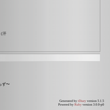
（汗
らず〜
Generated by
tDiary
version 5.1.5
Powered by
Ruby
version 3.0.0-p0