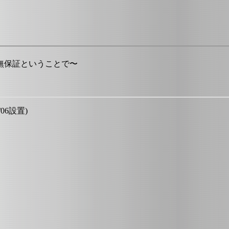
無保証ということで〜
/06設置)