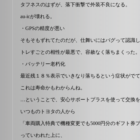
タフネスのはずが、落下衝撃で外装不良になる。
au-icが壊れる。
・GPSの精度が悪い
そもそもずれてたのだが、仕舞いにはバグって認識
トレすごとの相性が最悪で、容赦なく落ちまくった
・バッテリー老朽化
最近残１８％表示でいきなり落ちるという症状がで
これは寿命かもわからんね。
…ということで、安心サポートプラスを使って交換
いつものトヨタの人から
「車両購入特典で機種変更でも5000円分のギフト券
っていわれた上に、