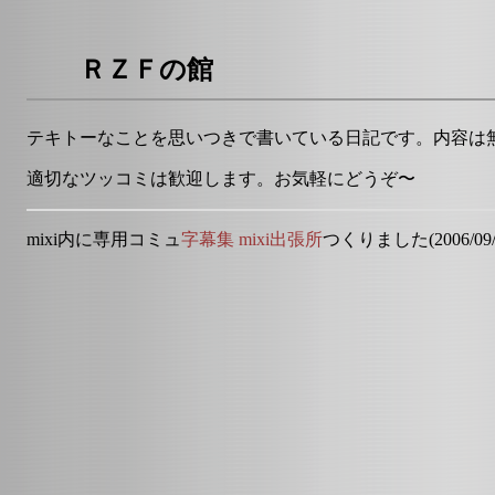
ＲＺＦの館
テキトーなことを思いつきで書いている日記です。内容は
適切なツッコミは歓迎します。お気軽にどうぞ〜
mixi内に専用コミュ
字幕集 mixi出張所
つくりました(2006/09