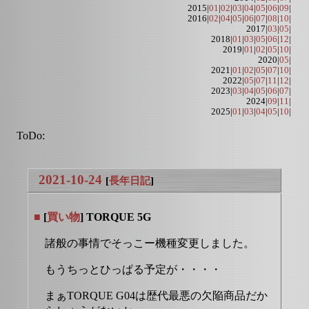
2015|
01
|
02
|
03
|
04
|
05
|
06
|
09
|
2016|
02
|
04
|
05
|
06
|
07
|
08
|
10
|
2017|
03
|
05
|
2018|
01
|
03
|
05
|
06
|
12
|
2019|
01
|
02
|
05
|
10
|
2020|
05
|
2021|
01
|
02
|
05
|
07
|
10
|
2022|
05
|
07
|
11
|
12
|
2023|
03
|
04
|
05
|
06
|
07
|
2024|
09
|
11
|
2025|
01
|
03
|
04
|
05
|
10
|
ToDo:
2021-10-24
[
長年日記
]
■
[
買い物
] TORQUE 5G
諸般の事情でそっこー機種変更しました。
もうちっとひっぱる予定が・・・・
まぁTORQUE G04は歴代最悪の欠陥商品だか