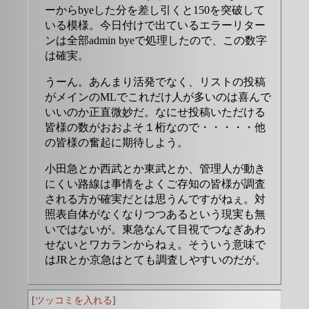
ーからbyeした分を差し引くと150を突破して
いる模様。今日付けで出ているエラーリター
ンは全部admin byeで処理したので、この数字
は確実。
うーん。あんまり活発でなく、リストの投稿
がメインのMLでこれだけ人が多いのは喜んで
いいのか正直微妙だ。なにせ投稿いただける
皆様の数がおおよそ１桁なので・・・・・他
の皆様の奮起に期待しよう。
小田急とか西武とか東武とか、管理人が動き
にくい路線は事情をよくご存知の皆様が調査
される方が確実だとは思うんですがねぇ。対
照表自体がなくなりつつあるという現実も無
いではないが。東急なんて目視でつなぎあわ
せないとワカランからねぇ。そういう意味で
はJRとか京急はとても調査しやすいのだが。
[
ツッコミを入れる
]