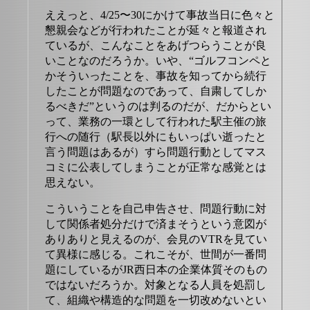
ええっと、4/25〜30にかけて事故当日に色々と
懇親会などが行われたことが延々と報道され
ているが、こんなことをあげつらうことが良
いことなのだろうか。いや、“ゴルフコンペと
かそういったことを、事故を知ってから続行
したことが問題なのであって、自粛してしか
るべきだ”というのは判るのだが、だからとい
って、業務の一環として行われた駅主催の旅
行への随行（駅長以外にもいっぱい逝ったと
言う問題はあるが）すら問題行動としてマス
コミに公表してしまうことが正常な感覚とは
思えない。
こういうことを自己申告させ、問題行動に対
して関係者処分だけで済まそうという意図が
ありありと見えるのが、会見のVTRを見てい
て異様に感じる。これこそが、世間が一番問
題にしているがJR西日本の企業体質そのもの
ではないだろうか。対象となる人員を処罰し
て、組織や構造的な問題を一切改めないとい