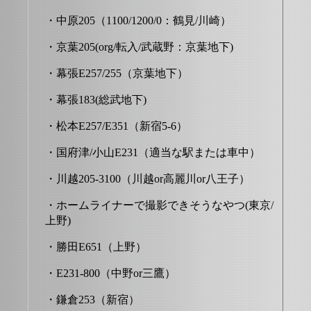
・中原205（1100/1200/0：鶴見/川崎）
・京葉205(org/転入/武蔵野：京葉地下)
・幕張E257/255（京葉地下）
・幕張183(総武地下)
・松本E257/E351（新宿5-6）
・国府津/小山E231（適当な駅または車中）
・川越205-3100（川越or高麗川or八王子）
・ホームライナーで撮影できそうなやつ(東京/
上野)
・勝田E651（上野）
・E231-800（中野or三鷹）
・鎌倉253（新宿）