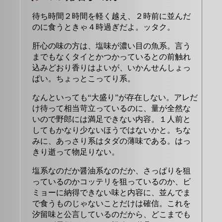
待ち時間２時間を軽く越え、２時前に並んだ
のに食うときゃ４時過ぎだよ。ッタク。
肝心の味の方は、塩味が濃い目の魚系。言う
までもなくタイとかつかっているとの前触れ
込みどおり香りはよいが、いかんせんしょっ
ぱい。ちょっとこってり系。
なんといっても“大盛り”が存在しない。アレだ
け待って相当苛立っているのに、量が全然な
いので野郎には満足できない内容。１人前と
してもかなり少ないほうではないかと。ちな
みに、あっさり系はタダの薄味である。はっ
きり逝って物足りない。
塩系なのだか醤油系なのだか、さっぱりを狙
っているのかコッテリを狙っているのか、ビ
ミョーに納得できない味と内容に、並んでま
で食うものじゃないことだけは確信。これを
汐留味と公言しているのだから、どこまでも