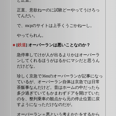
と正直。
正直、意欲ねーのに試験どーやってうけろっ
てんだい。
で、mcpのサイトは上手くうごかねーし。
やってられん。
■
[
鉄道
] オーバーランは悪いことなのか？
急停車してけが人が出るよりかはオーバーラ
ンしてくれるほうがはるかにマシだと思うん
だけどな。
珍しく京急で36mのオーバーランが記事になっ
ているが、オーバーラン自体は京急では日常
茶飯事なんだけど。昔はホームの中だったら
多少過ぎていてもかまわずドアを開けていた
のを、整列乗車の観点から元の停止位置に戻
すようになっただけなのだが。
オーバーラン＝悪という考えかたをするから