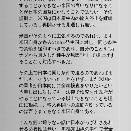
することができない米国の言いなりになるこ
とが日本の国益にかなうことではない。その
証拠に、米国は日本産牛肉の輸入停止を継続
しているし再開させる見通しも無い。
米国がそのように主張するのであれば、まず
米国自身が過去のBSE発生国に対し、同じ条件
で禁輸を緩和すべきであり、自分のことを“カ
ナダから購入した種牛が原因”として棚上げす
ることなく対応すべきだ。
その上で日本に同じ条件で迫るのであればま
だしも、そういったことをせず、また米国内
の業者が日本向けに全頭検査をやりたいとい
う申し出に対しても、法律で検査を州政府が
やることになっている以上できないことを理
由に拒絶し、輸入再開への道筋を断っている
のは言うまでもなく米国自身である。
こんな筋の通らない話に日本がわざわざあわ
せる必要性は無い。JR福知山線の事件で安全