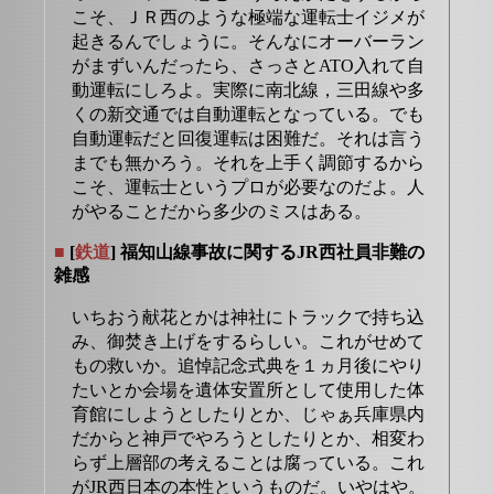
こそ、ＪＲ西のような極端な運転士イジメが
起きるんでしょうに。そんなにオーバーラン
がまずいんだったら、さっさとATO入れて自
動運転にしろよ。実際に南北線，三田線や多
くの新交通では自動運転となっている。でも
自動運転だと回復運転は困難だ。それは言う
までも無かろう。それを上手く調節するから
こそ、運転士というプロが必要なのだよ。人
がやることだから多少のミスはある。
■
[
鉄道
] 福知山線事故に関するJR西社員非難の
雑感
いちおう献花とかは神社にトラックで持ち込
み、御焚き上げをするらしい。これがせめて
もの救いか。追悼記念式典を１ヵ月後にやり
たいとか会場を遺体安置所として使用した体
育館にしようとしたりとか、じゃぁ兵庫県内
だからと神戸でやろうとしたりとか、相変わ
らず上層部の考えることは腐っている。これ
がJR西日本の本性というものだ。いやはや。