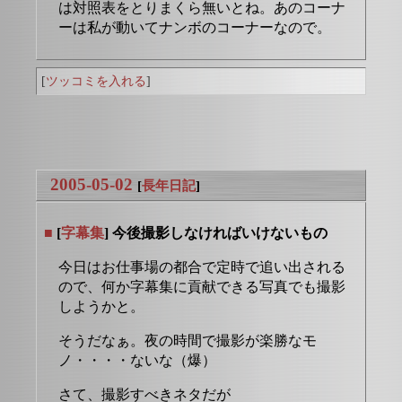
は対照表をとりまくら無いとね。あのコーナ
ーは私が動いてナンボのコーナーなので。
[
ツッコミを入れる
]
2005-05-02
[
長年日記
]
■
[
字幕集
] 今後撮影しなければいけないもの
今日はお仕事場の都合で定時で追い出される
ので、何か字幕集に貢献できる写真でも撮影
しようかと。
そうだなぁ。夜の時間で撮影が楽勝なモ
ノ・・・・ないな（爆）
さて、撮影すべきネタだが