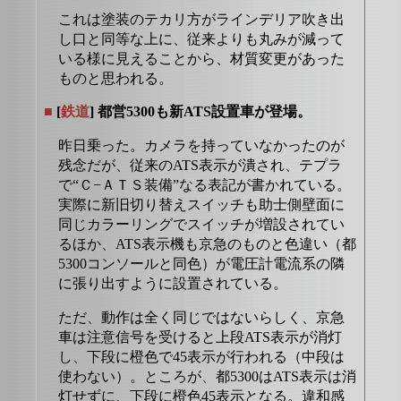
これは塗装のテカリ方がラインデリア吹き出
し口と同等な上に、従来よりも丸みが減って
いる様に見えることから、材質変更があった
ものと思われる。
■
[
鉄道
] 都営5300も新ATS設置車が登場。
昨日乗った。カメラを持っていなかったのが
残念だが、従来のATS表示が潰され、テプラ
で“Ｃ−ＡＴＳ装備”なる表記が書かれている。
実際に新旧切り替えスイッチも助士側壁面に
同じカラーリングでスイッチが増設されてい
るほか、ATS表示機も京急のものと色違い（都
5300コンソールと同色）が電圧計電流系の隣
に張り出すように設置されている。
ただ、動作は全く同じではないらしく、京急
車は注意信号を受けると上段ATS表示が消灯
し、下段に橙色で45表示が行われる（中段は
使わない）。ところが、都5300はATS表示は消
灯せずに、下段に橙色45表示となる。違和感