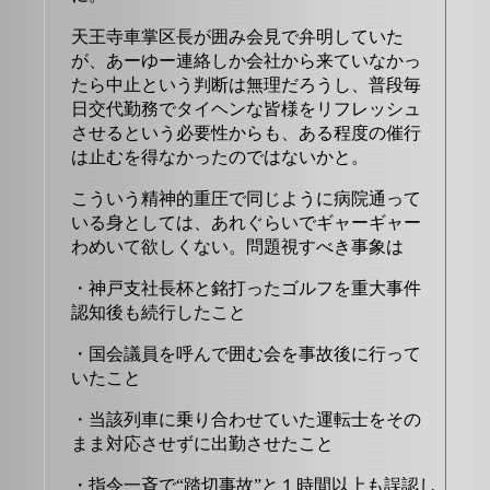
天王寺車掌区長が囲み会見で弁明していた
が、あーゆー連絡しか会社から来ていなかっ
たら中止という判断は無理だろうし、普段毎
日交代勤務でタイヘンな皆様をリフレッシュ
させるという必要性からも、ある程度の催行
は止むを得なかったのではないかと。
こういう精神的重圧で同じように病院通って
いる身としては、あれぐらいでギャーギャー
わめいて欲しくない。問題視すべき事象は
・神戸支社長杯と銘打ったゴルフを重大事件
認知後も続行したこと
・国会議員を呼んで囲む会を事故後に行って
いたこと
・当該列車に乗り合わせていた運転士をその
まま対応させずに出勤させたこと
・指令一斉で“踏切事故”と１時間以上も誤認し