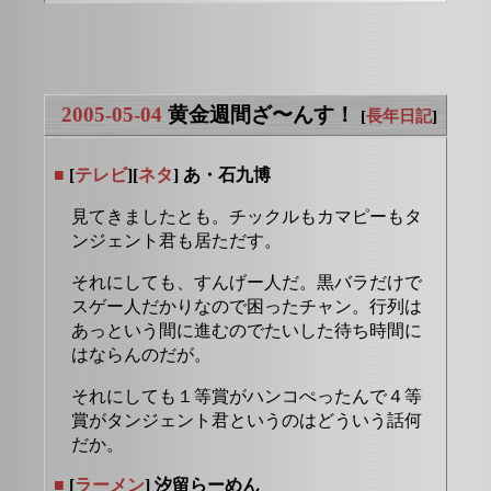
2005-05-04
黄金週間ざ〜んす！
[
長年日記
]
■
[
テレビ
][
ネタ
] あ・石九博
見てきましたとも。チックルもカマピーもタ
ンジェント君も居ただす。
それにしても、すんげー人だ。黒バラだけで
スゲー人だかりなので困ったチャン。行列は
あっという間に進むのでたいした待ち時間に
はならんのだが。
それにしても１等賞がハンコぺったんで４等
賞がタンジェント君というのはどういう話何
だか。
■
[
ラーメン
] 汐留らーめん