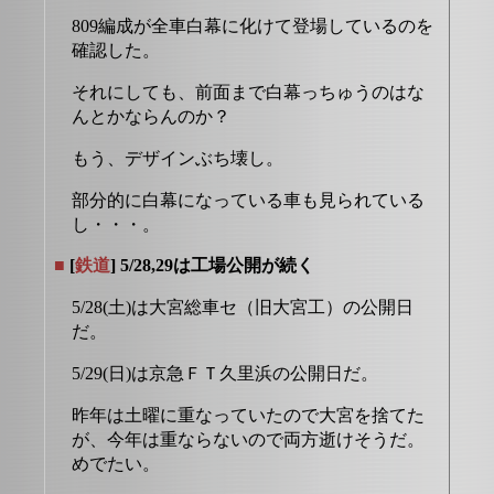
809編成が全車白幕に化けて登場しているのを
確認した。
それにしても、前面まで白幕っちゅうのはな
んとかならんのか？
もう、デザインぶち壊し。
部分的に白幕になっている車も見られている
し・・・。
■
[
鉄道
] 5/28,29は工場公開が続く
5/28(土)は大宮総車セ（旧大宮工）の公開日
だ。
5/29(日)は京急ＦＴ久里浜の公開日だ。
昨年は土曜に重なっていたので大宮を捨てた
が、今年は重ならないので両方逝けそうだ。
めでたい。