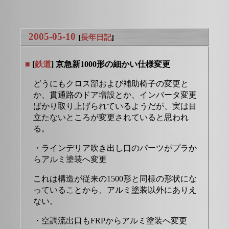
2005-05-10
[
長年日記
]
■
[
鉄道
] 京急新1000形の細かい仕様変更
どうにもクロス部および補助椅子の変更と
か、貫通路のドア増設とか、インバータ変更
ばかり取り上げられているようだが、実は目
立たないところが変更されていると思われ
る。
・ラインデリア吹き出し口のパーツがプラか
らアルミ塗装へ変更
これは構造が従来の1500形と同様の形状にな
っていることから、アルミ塗装以外にありえ
ない。
・空調流出口もFRPからアルミ塗装へ変更