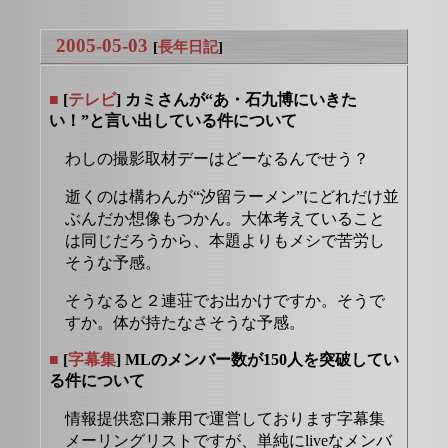
2005-05-03
[
長年日記
]
■
[
テレビ
] カミさんが“あ・石九博にいきた
い！”と言い出している件について
わしの撮影取材デーはどーなるんでせう？
逝くのは構わんが“汐留ラーメン”にどれだけ並
ぶんだか想像もつかん。大体考えていること
は同じだろうから、本題よりもメシで苦労し
そうな予感。
そうなると２連荘でお出かけですか。そうで
すか。体が持たなさそうな予感。
■
[
字幕集
] MLのメンバー数が150人を突破してい
る件について
情報提供窓口兼用で運営しております字幕集
メーリングリストですが、単純にliveなメンバ