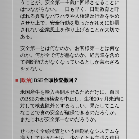
うことが、安全第一主義に回帰させることに
はつながらない。一日も早く、日勤教育と呼
ばれる異常なパワハラや人権違反行為をやめ
させた上で、安全行動を取ったがゆえに処罰
されない企業風土を作り上げることが大切で
ある。
安全第一とは何なのか。お客様第一とは何な
のか。何が全で何が悪なのか。経営陣を含め
て判断能力がなくなっているとしか言わざる
をえない。
■
[
政治
] BSE全頭検査撤回？
米国産牛を輸入再開させるためだけに、自国
のBSEの全頭検査を中止し、生後20ヶ月未満に
対して検査除外とするらしい。果たしてこん
なことで食の安全が確保できるのだろうか。
またこれが安全第一なのだろうか。
せっかく全頭検査という画期的なシステムを
導入しておきながら、少なくとも主張を信用