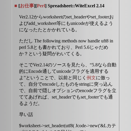
■
[
お仕事
][
Perl
] Spreadsheet::WiteExcel 2.14
Ver2.12からworksheetのset_headerやset_footerお
よびadd_worksheet等にもunicodeが使えるよう
になったたとかかれている。
ただし The following methods now handle uft8 in
perl 5.8とも書かれており、Perl 5.6じゃだめ
か？という疑問がわいてくる。
そこでVer2.14のソースを見たら、“5.8なら自動
的にEncode通してunicodeフラグを適用する
よ”ということで、以前と同じく
例文
に倣っ
て、自分でencodeしたものをstringに突っ込ん
で、自前で隠しオプションのencodeフラグを立
ててあげれば、set_headerでもset_footerでも通
るようだ。
早い話
$worksheet->set_header(utf8( Jcode->new('&Lカテ