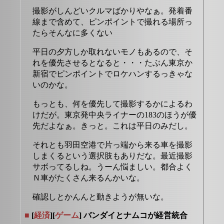
撮影がしんどいクルマばかりやなぁ。発着番
線まで含めて、ピンポイントで撮れる場所っ
たらそんなに多くない
平日の夕方しか取れないモノもあるので、そ
れを優先させるとなると・・・たぶん東京か
新宿でピンポイントでロケハンするっきゃな
いのかな。
もっとも、何を優先して撮影するかによるわ
けだが。東京発中央ライナーの183のほうが優
先だよなぁ。きっと。これは平日のみだし。
それとも羽田空港で片っ端から来る車を撮影
しまくるという選択肢もありだな。最近撮影
サボってるしね。うーん悩ましい。都合よく
Ｎ車がたくさん来るんかいな。
確認しとかんんと動きようが無いな。
■
[
経済
][
ゲーム
] バンダイとナムコが経営統合