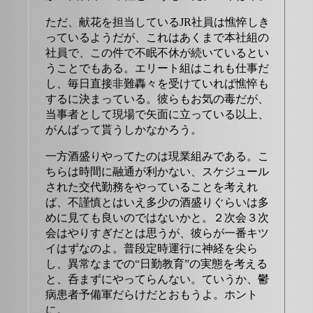
ただ、献花を担当しているJR社員は憔悴しき
っているようだが、これはあくまで本社組の
社員で、この件で不眠不休が続いているとい
うことでもある。エリート組はこれも仕事だ
し、毎日直接非難轟々を受けていれば憔悴も
するに決まっている。彼らもお気の毒だが、
当事者として現場で矢面に立っている以上、
がんばって貰うしかなかろう。
一方酒盛りやってたのは現業組みである。こ
ちらは時間に融通が利かない、スケジュール
された交代勤務をやっていることを考えれ
ば、不謹慎とはいえ多少の酒盛りぐらいは多
めに見ても良いのではないかと。２次会３次
会はやりすぎだとは思うが、彼らが一番キツ
イはずなのよ。普段定時運行に神経を尖ら
し、異常なまでの“日勤教育”の実態を考える
と、呑まずにやってらんない。ていうか、鬱
病患者予備軍だらけだとおもうよ。ホント
に。