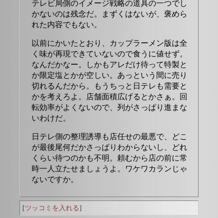
テレビ局側のイメージ戦略の道具の一つでし
かないのは残念だ。まずくはないが、褒めら
れた内容でもない。
以前にかいたとおり、カップラーメン版は全
く味が再現できていないので食うに値せず。
なんだかなー。しかもアレだけ待って特製と
か限定塩とかが空しい。あっという間に売り
切れるんだから。もうちっと日テレも需要と
かを考えろよ。店舗面積広げるとかさぁ。回
転効率がよくないので、列がさっぱり進まな
いわけだ。
日テレ側の整理誘導も店任せの最悪で、どこ
が最後尾何だかさっぱりわからないし、どれ
くらい待つのかも不明。頼むから店の前に常
時一人立たせましょうよ。ワケワカランじゃ
ないですか。
[
ツッコミを入れる
]