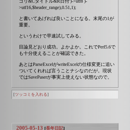
ゴリ&Cタイトル&R日付')->utf8 )-
>utf16,$header_range),0.51,1);
と書いてあげれば良いことになる。末尾の1が
重要。
というわけで早速試してみる。
目論見どおり成功。よかよか。これでPerl5.6で
も十分使えることが確認できた。
あとはParseExcelがwriteExcelの仕様変更に追い
ついてくれれば言うことナシなのだが。現状
ではSavePaserが事実上使えない状態なので。
[
ツッコミを入れる
]
2005-05-13
[
長年日記
]