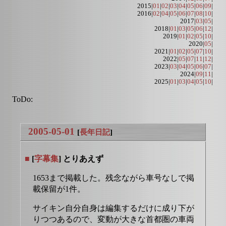
2015|
01
|
02
|
03
|
04
|
05
|
06
|
09
|
2016|
02
|
04
|
05
|
06
|
07
|
08
|
10
|
2017|
03
|
05
|
2018|
01
|
03
|
05
|
06
|
12
|
2019|
01
|
02
|
05
|
10
|
2020|
05
|
2021|
01
|
02
|
05
|
07
|
10
|
2022|
05
|
07
|
11
|
12
|
2023|
03
|
04
|
05
|
06
|
07
|
2024|
09
|
11
|
2025|
01
|
03
|
04
|
05
|
10
|
ToDo:
2005-05-01
[
長年日記
]
■
[
字幕集
] とりあえず
1653まで掲載した。残念ながら車号なしで掲
載保留が1件。
サイキン自分自身は編集するだけに成り下が
りつつあるので、変動が大きな首都圏の車両