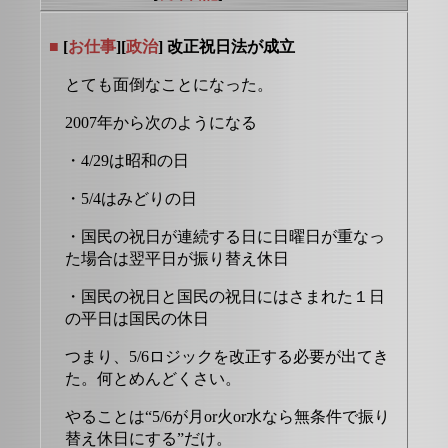
■
[
お仕事
][
政治
] 改正祝日法が成立
とても面倒なことになった。
2007年から次のようになる
・4/29は昭和の日
・5/4はみどりの日
・国民の祝日が連続する日に日曜日が重なっ
た場合は翌平日が振り替え休日
・国民の祝日と国民の祝日にはさまれた１日
の平日は国民の休日
つまり、5/6ロジックを改正する必要が出てき
た。何とめんどくさい。
やることは“5/6が月or火or水なら無条件で振り
替え休日にする”だけ。