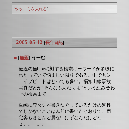
[
ツッコミを入れる
]
2005-05-12
[
長年日記
]
■
[
無題
] うーむ
最近の当blogに対する検索キーワードが多岐に
わたっていて悩ましい限りである。中でもシ
ェイプビートはとっても多い。福知山線事故
写真だとか“そんなもんねぇよ”という組み合わ
せの検索まで。
単純にワタシが書きなぐっているだけの道具
でしかないことは以前に書いたとおりで、固
定客もほとんど居ないはずなんだけどね
ぇ。。。。。