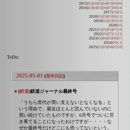
2015|
01
|
02
|
03
|
04
|
05
|
06
|
09
|
2016|
02
|
04
|
05
|
06
|
07
|
08
|
10
|
2017|
03
|
05
|
2018|
01
|
03
|
05
|
06
|
12
|
2019|
01
|
02
|
05
|
10
|
2020|
05
|
2021|
01
|
02
|
05
|
07
|
10
|
2022|
05
|
07
|
11
|
12
|
2023|
03
|
04
|
05
|
06
|
07
|
2024|
09
|
11
|
2025|
01
|
03
|
04
|
05
|
10
|
ToDo:
2025-05-01
[
長年日記
]
■
[
鉄道
]鉄道ジャーナル最終号
「うちら世代が買い支えないとなくなる」と
いう理由で、最近ほとんど読んでいないのに
買い続けていたものですが、6月号でついに尽
き果てることになったわけですが・・・・な
ぜか最終号だけどこにも売ってないという。