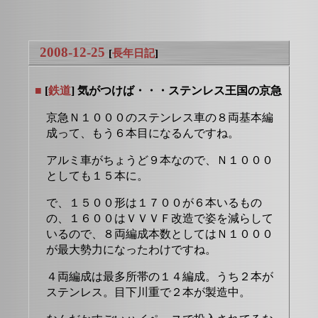
2008-12-25
[
長年日記
]
■
[
鉄道
] 気がつけば・・・ステンレス王国の京急
京急Ｎ１０００のステンレス車の８両基本編
成って、もう６本目になるんですね。
アルミ車がちょうど９本なので、Ｎ１０００
としても１５本に。
で、１５００形は１７００が６本いるもの
の、１６００はＶＶＶＦ改造で姿を減らして
いるので、８両編成本数としてはＮ１０００
が最大勢力になったわけですね。
４両編成は最多所帯の１４編成。うち２本が
ステンレス。目下川重で２本が製造中。