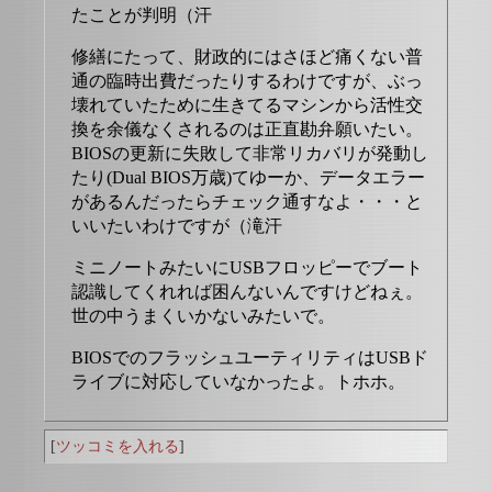
たことが判明（汗
修繕にたって、財政的にはさほど痛くない普
通の臨時出費だったりするわけですが、ぶっ
壊れていたために生きてるマシンから活性交
換を余儀なくされるのは正直勘弁願いたい。
BIOSの更新に失敗して非常リカバリが発動し
たり(Dual BIOS万歳)てゆーか、データエラー
があるんだったらチェック通すなよ・・・と
いいたいわけですが（滝汗
ミニノートみたいにUSBフロッピーでブート
認識してくれれば困んないんですけどねぇ。
世の中うまくいかないみたいで。
BIOSでのフラッシュユーティリティはUSBド
ライブに対応していなかったよ。トホホ。
[
ツッコミを入れる
]