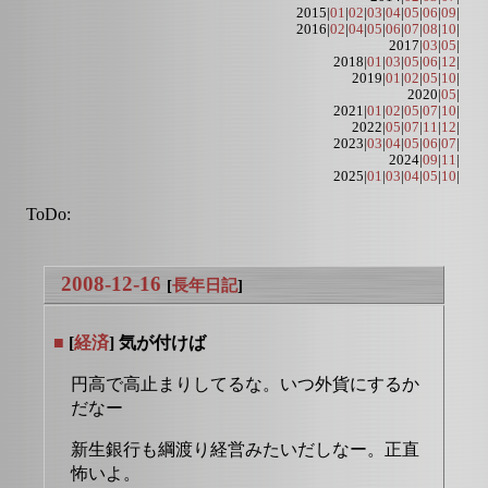
2015|
01
|
02
|
03
|
04
|
05
|
06
|
09
|
2016|
02
|
04
|
05
|
06
|
07
|
08
|
10
|
2017|
03
|
05
|
2018|
01
|
03
|
05
|
06
|
12
|
2019|
01
|
02
|
05
|
10
|
2020|
05
|
2021|
01
|
02
|
05
|
07
|
10
|
2022|
05
|
07
|
11
|
12
|
2023|
03
|
04
|
05
|
06
|
07
|
2024|
09
|
11
|
2025|
01
|
03
|
04
|
05
|
10
|
ToDo:
2008-12-16
[
長年日記
]
■
[
経済
] 気が付けば
円高で高止まりしてるな。いつ外貨にするか
だなー
新生銀行も綱渡り経営みたいだしなー。正直
怖いよ。