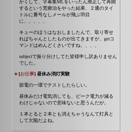
かくして、字幕集MLをいったん廃止して再開
するという荒療治をやった結果、２通のタイ
トルに番号なしメールが飛ぶ羽目
に、、、、、
キューのほうはなおしましたんで、取り寄せ
ればちゃんとしたものが出てきますが、getコ
マンドはめんどくさいですね、、、、
subjectで振り分けしてた皆様申し訳ありません
でした。
■
[
お仕事
] 昼休み消灯実験
節電の一環でテストしたらしい。
昼休みだけ電気消しても、ピーク電力が減る
わけじゃないので意味ないと思うんだが。
１本とると２本とも消えちゃうなんて灯具と
して欠陥だよね。