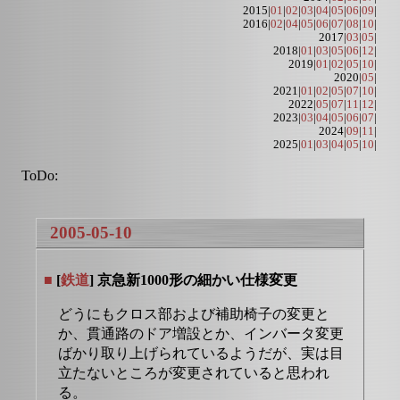
2015|
01
|
02
|
03
|
04
|
05
|
06
|
09
|
2016|
02
|
04
|
05
|
06
|
07
|
08
|
10
|
2017|
03
|
05
|
2018|
01
|
03
|
05
|
06
|
12
|
2019|
01
|
02
|
05
|
10
|
2020|
05
|
2021|
01
|
02
|
05
|
07
|
10
|
2022|
05
|
07
|
11
|
12
|
2023|
03
|
04
|
05
|
06
|
07
|
2024|
09
|
11
|
2025|
01
|
03
|
04
|
05
|
10
|
ToDo:
2005-05-10
■
[
鉄道
] 京急新1000形の細かい仕様変更
どうにもクロス部および補助椅子の変更と
か、貫通路のドア増設とか、インバータ変更
ばかり取り上げられているようだが、実は目
立たないところが変更されていると思われ
る。