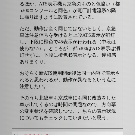
るほか、ATS表示機も京急のものと色違い（都
5300コンソールと同色）が電圧計電流系の隣
に張り出すように設置されている。
ただ、動作は全く同じではないらしく、京急
車は注意信号を受けると上段ATS表示が消灯
し、下段に橙色で45表示が行われる（中段は
使わない）。ところが、都5300はATS表示は消
灯せずに、下段に橙色45表示となる。違和感
ありまくり。
おそらく新ATS使用開始後は同一内容で表示さ
れると思われるが、動作が異なるという点に
注意したい。
そのうち北総車も京成車にも同じ改造をした
車が出てくるのは時間の問題なので、方向幕
の変更状況を確認しつつ、こちらの表示状況
についてもチェックしていきたいと思う。