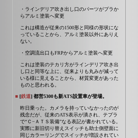
・ラインデリア吹き出し口のパーツがプラか
らアルミ塗装へ変更
これは構造が従来の1500形と同様の形状にな
っていることから、アルミ塗装以外にありえ
ない。
・空調流出口もFRPからアルミ塗装へ変更
これは塗装のテカリ方がラインデリア吹き出
し口と同等な上に、従来よりも丸みが減って
いる様に見えることから、材質変更があった
ものと思われる。
■
[
鉄道
] 都営5300も新ATS設置車が登場。
昨日乗った。カメラを持っていなかったのが
残念だが、従来のATS表示が潰され、テプラ
で“Ｃ−ＡＴＳ装備”なる表記が書かれている。
実際に新旧切り替えスイッチも助士側壁面に
同じカラーリングでスイッチが増設されてい