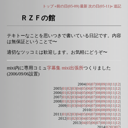
トップ
«前の日(05-09)
最新
次の日(05-11)»
追記
ＲＺＦの館
テキトーなことを思いつきで書いている日記です。内容
は無保証ということで〜
適切なツッコミは歓迎します。お気軽にどうぞ〜
mixi内に専用コミュ
字幕集 mixi出張所
つくりました
(2006/09/06設置)
2004|
06
|
07
|
08
|
09
|
10
|
11
|
12
|
2005|
01
|
02
|
03
|
04
|
05
|
06
|
07
|
08
|
09
|
10
|
11
|
12
|
2006|
01
|
02
|
03
|
04
|
05
|
06
|
07
|
08
|
09
|
10
|
11
|
12
|
2007|
01
|
02
|
03
|
04
|
05
|
06
|
07
|
08
|
09
|
10
|
11
|
12
|
2008|
01
|
02
|
03
|
04
|
05
|
06
|
07
|
08
|
09
|
10
|
11
|
12
|
2009|
01
|
03
|
04
|
05
|
06
|
07
|
08
|
09
|
10
|
11
|
12
|
2010|
03
|
06
|
08
|
09
|
10
|
11
|
2011|
01
|
02
|
03
|
04
|
05
|
06
|
07
|
08
|
09
|
10
|
11
|
12
|
2012|
01
|
02
|
03
|
04
|
05
|
06
|
07
|
08
|
09
|
10
|
12
|
2013|
04
|
05
|
06
|
07
|
08
|
10
|
11
|
12
|
2014|
02
|
03
|
07
|