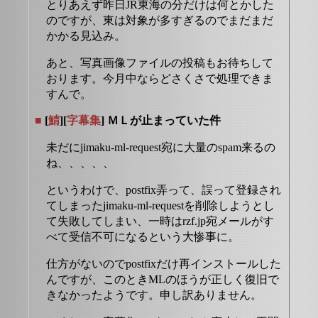
とりあえず昨日JR東海の分だけは何とかした
のですが、東は対象が多すぎるのでまだまだ
かかる見込み。
あと、写真画像ファイルの投稿もお待ちして
おります。今月中ならどさくさで処理できま
すんで。
■
[
鯖
][
字幕集
] ＭＬが止まっていた件
未だにjimaku-ml-request宛に大量のspam来るの
ね、、、、、
というわけで、postfix弄って、誤って登録され
てしまったjimaku-ml-requestを削除しようとし
て失敗してしまい、一時はrzf.jp宛メールがす
べて受信不可になるという大惨事に。
仕方がないのでpostfixだけ再インストールした
んですが、このときMLのほうが正しく復旧で
きなかったようです。申し訳ありません。