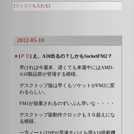
[
ツッコミを入れる
]
2012-05-10
■
[
ＰＣ
] え、A10出るの？しかもSocketFM2？
早ければ今週末、遅くても来週中にはAMD-
A10製品群が登場する模様。
デスクトップ版は早くもソケットがFM2に変
わるらしい。
FM1が放棄されるのずいぶん早いな・・・・
デスクトップ版動作クロックも３Ｇ超えにな
る模様。
一方ノートはHPが早速モバイル用A10搭載機