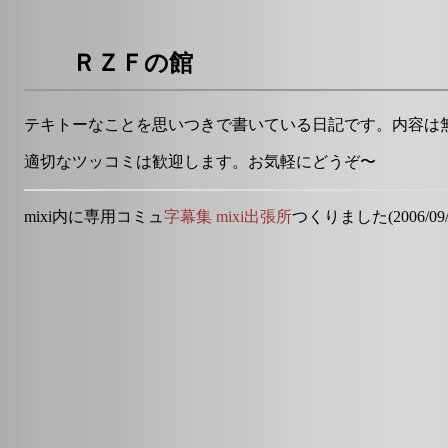
ＲＺＦの館
テキトーなことを思いつきで書いている日記です。内容は
適切なツッコミは歓迎します。お気軽にどうぞ〜
mixi内に専用コミュ
字幕集 mixi出張所
つくりました(2006/09