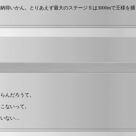
得いかん。とりあえず最大のステージ５は3000mで王様を捕
ならんだろうて。
てこないって。
ていない…