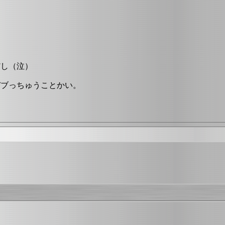
だし（泣）
デブっちゅうことかい。