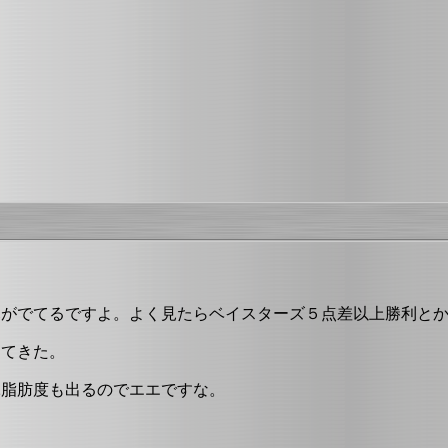
幕がでてるですよ。よく見たらベイスターズ５点差以上勝利と
ってきた。
臓脂肪度も出るのでエエですな。