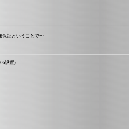
無保証ということで〜
/06設置)