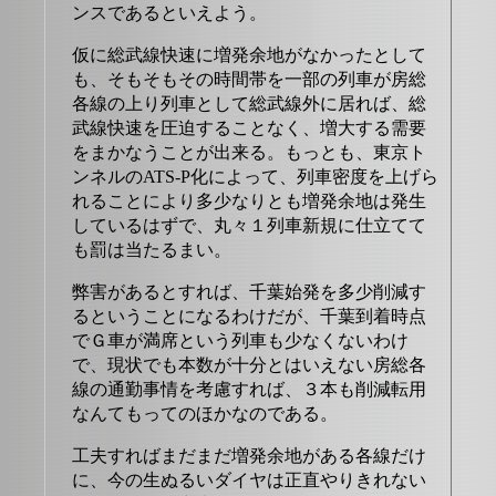
ンスであるといえよう。
仮に総武線快速に増発余地がなかったとして
も、そもそもその時間帯を一部の列車が房総
各線の上り列車として総武線外に居れば、総
武線快速を圧迫することなく、増大する需要
をまかなうことが出来る。もっとも、東京ト
ンネルのATS-P化によって、列車密度を上げら
れることにより多少なりとも増発余地は発生
しているはずで、丸々１列車新規に仕立てて
も罰は当たるまい。
弊害があるとすれば、千葉始発を多少削減す
るということになるわけだが、千葉到着時点
でＧ車が満席という列車も少なくないわけ
で、現状でも本数が十分とはいえない房総各
線の通勤事情を考慮すれば、３本も削減転用
なんてもってのほかなのである。
工夫すればまだまだ増発余地がある各線だけ
に、今の生ぬるいダイヤは正直やりきれない