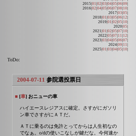
2015|
01
|
02
|
03
|
04
|
05
|
06
|
09
|
2016|
02
|
04
|
05
|
06
|
07
|
08
|
10
|
2017|
03
|
05
|
2018|
01
|
03
|
05
|
06
|
12
|
2019|
01
|
02
|
05
|
10
|
2020|
05
|
2021|
01
|
02
|
05
|
07
|
10
|
2022|
05
|
07
|
11
|
12
|
2023|
03
|
04
|
05
|
06
|
07
|
2024|
09
|
11
|
2025|
01
|
03
|
04
|
05
|
10
|
ToDo:
2004-07-11
参院選投票日
■
[
車
] おニューの車
ハイエースレジアスに確定。さすがにガソリ
ン車でさすがにＡＴだ。
ＡＴに乗るのは免許とってからは人生初なの
でなぁ。o/dの使いこなしが鍵だな。今何速か