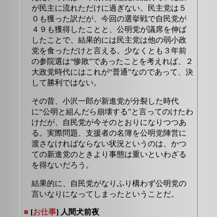
が民主に流れただけに過ぎない。民主党は５
０も獲った訳だが、今回の選挙戦で自民党が
４９も獲得したことと、公明党が議席を伸ば
したことで、結果的には民主党は他の弱小政
党を食っただけと言える。少なくとも３年前
の参院選は“惨敗”であったことを考えれば、２
大政党時代にはこれが“普通”なのであって、決
して勝利ではない。
その昔、小沢一郎が新進党が分裂した時代
に“公明と組んだら崩壊する”と言ってのけたわ
けだが、自民党が今そのとおりになりつつあ
る。実際問題、支援者の名簿を公明党陣営に
渡さなければならない状況というのは、かつ
ての新進党のときより事態は重いといわざる
を得ないだろう。
結果的に、自民党がなりふり構わず公明党の
言いなりになってしまったということだ。
■
[
お仕事
] 人間犬前夜