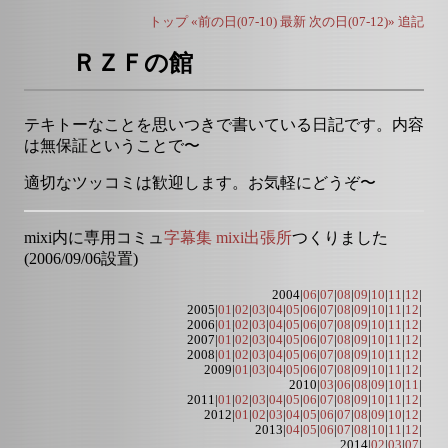
トップ
«前の日(07-10)
最新
次の日(07-12)»
追記
ＲＺＦの館
テキトーなことを思いつきで書いている日記です。内容
は無保証ということで〜
適切なツッコミは歓迎します。お気軽にどうぞ〜
mixi内に専用コミュ
字幕集 mixi出張所
つくりました
(2006/09/06設置)
2004|
06
|
07
|
08
|
09
|
10
|
11
|
12
|
2005|
01
|
02
|
03
|
04
|
05
|
06
|
07
|
08
|
09
|
10
|
11
|
12
|
2006|
01
|
02
|
03
|
04
|
05
|
06
|
07
|
08
|
09
|
10
|
11
|
12
|
2007|
01
|
02
|
03
|
04
|
05
|
06
|
07
|
08
|
09
|
10
|
11
|
12
|
2008|
01
|
02
|
03
|
04
|
05
|
06
|
07
|
08
|
09
|
10
|
11
|
12
|
2009|
01
|
03
|
04
|
05
|
06
|
07
|
08
|
09
|
10
|
11
|
12
|
2010|
03
|
06
|
08
|
09
|
10
|
11
|
2011|
01
|
02
|
03
|
04
|
05
|
06
|
07
|
08
|
09
|
10
|
11
|
12
|
2012|
01
|
02
|
03
|
04
|
05
|
06
|
07
|
08
|
09
|
10
|
12
|
2013|
04
|
05
|
06
|
07
|
08
|
10
|
11
|
12
|
2014|
02
|
03
|
07
|