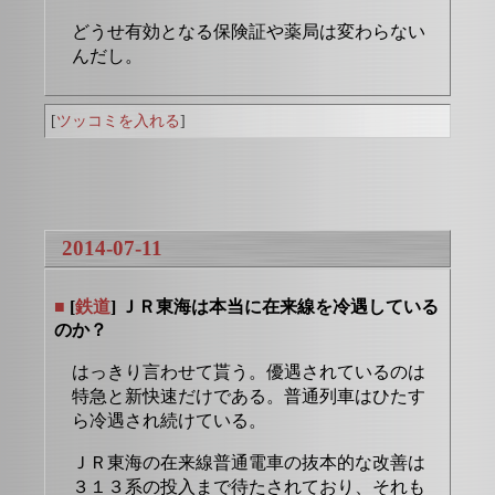
どうせ有効となる保険証や薬局は変わらない
んだし。
[
ツッコミを入れる
]
2014-07-11
■
[
鉄道
] ＪＲ東海は本当に在来線を冷遇している
のか？
はっきり言わせて貰う。優遇されているのは
特急と新快速だけである。普通列車はひたす
ら冷遇され続けている。
ＪＲ東海の在来線普通電車の抜本的な改善は
３１３系の投入まで待たされており、それも