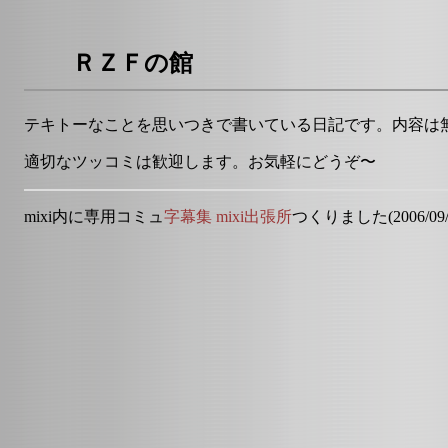
ＲＺＦの館
テキトーなことを思いつきで書いている日記です。内容は
適切なツッコミは歓迎します。お気軽にどうぞ〜
mixi内に専用コミュ
字幕集 mixi出張所
つくりました(2006/09