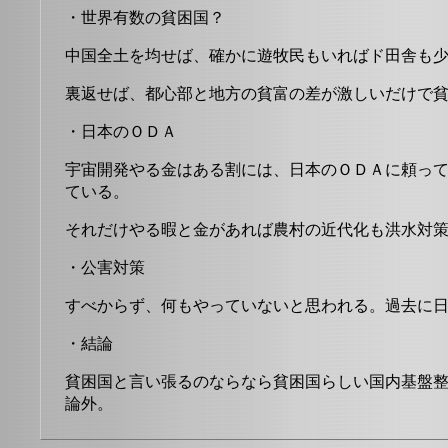
・世界有数の貧困国？
中国全土を均せば、確かに遊牧民もいればド田舎も
裏返せば、都心部と地方の貧富の差が激しいだけで
・日本のＯＤＡ
宇宙開発やる金はある割には、日本のＯＤＡに頼っ
ている。
それだけやる暇と金があれば農村の近代化も洪水対
・公害対策
すべからず、何もやっていないと思われる。過去に
・結論
貧困国と言い張るのならなら貧困国らしい国内基盤
論外。