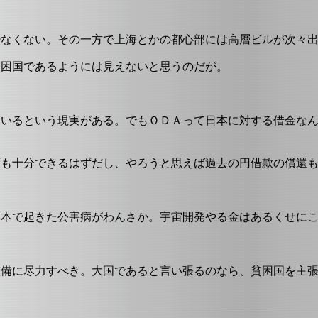
少なくない。その一方で上海とかの都心部には高層ビルが次々
貧困国であるようには見えないと思うのだが。
ているという現実がある。でもＯＤＡって日本に対する借金な
策も十分できるはずだし、やろうと思えば過去の円借款の償還
日本で起きた公害病がわんさか。宇宙開発やる金はあるくせに
整備に尽力すべき。大国であると言い張るのなら、貧困国を主