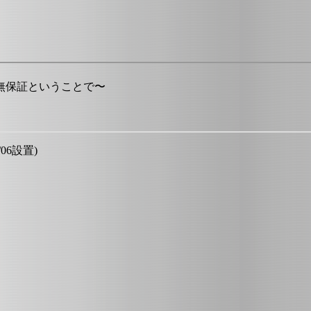
無保証ということで〜
/06設置)