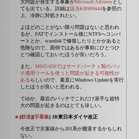
大問題が発生する事象が
Microsoft Advisery
とし
ても出ている。詳細は
該当KB909444
を参照の
上、冷静に対処されたい。
よほどのことがない限り問題はないと思われ
るが、FATでインストール後にNTFSへコンバ
ートとか、scandiskで修復したりとかがあると
危険なので、面倒ではあるが事前にひとつひ
とつ確認しておいたほうが良いだろう。
また、
MS05-050ではサードパーティ製のパッ
チ適用ツールを使うと問題が起きる可能性が
ある
らしいので、素直にWindows Updateを実行
したほうが良いと思われる。
てゆか、最近のパッチでこれだけ派手な超特
大の問題が起きるのはとても珍しい。
■
[
鉄道
][
字幕集
] JR東日本ダイヤ改正
今改正で京葉線から201系が撤退するかもしれ
ない。