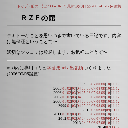
トップ
«前の日記(2005-10-17)
最新
次の日記(2005-10-19)»
編集
ＲＺＦの館
テキトーなことを思いつきで書いている日記です。内容
は無保証ということで〜
適切なツッコミは歓迎します。お気軽にどうぞ〜
mixi内に専用コミュ
字幕集 mixi出張所
つくりました
(2006/09/06設置)
2004|
06
|
07
|
08
|
09
|
10
|
11
|
12
|
2005|
01
|
02
|
03
|
04
|
05
|
06
|
07
|
08
|
09
|
10
|
11
|
12
|
2006|
01
|
02
|
03
|
04
|
05
|
06
|
07
|
08
|
09
|
10
|
11
|
12
|
2007|
01
|
02
|
03
|
04
|
05
|
06
|
07
|
08
|
09
|
10
|
11
|
12
|
2008|
01
|
02
|
03
|
04
|
05
|
06
|
07
|
08
|
09
|
10
|
11
|
12
|
2009|
01
|
03
|
04
|
05
|
06
|
07
|
08
|
09
|
10
|
11
|
12
|
2010|
03
|
06
|
08
|
09
|
10
|
11
|
2011|
01
|
02
|
03
|
04
|
05
|
06
|
07
|
08
|
09
|
10
|
11
|
12
|
2012|
01
|
02
|
03
|
04
|
05
|
06
|
07
|
08
|
09
|
10
|
12
|
2013|
04
|
05
|
06
|
07
|
08
|
10
|
11
|
12
|
2014|
02
|
03
|
07
|