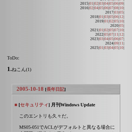
2015|
01
|
02
|
03
|
04
|
05
|
06
|
09
|
2016|
02
|
04
|
05
|
06
|
07
|
08
|
10
|
2017|
03
|
05
|
2018|
01
|
03
|
05
|
06
|
12
|
2019|
01
|
02
|
05
|
10
|
2020|
05
|
2021|
01
|
02
|
05
|
07
|
10
|
2022|
05
|
07
|
11
|
12
|
2023|
03
|
04
|
05
|
06
|
07
|
2024|
09
|
11
|
2025|
01
|
03
|
04
|
05
|
10
|
ToDo:
1.
ねこん(1)
2005-10-18
[
長年日記
]
■
[
セキュリティ
] 月刊Windows Update
このエントリも久々だ。
MS05-051でACLがデフォルトと異なる場合に