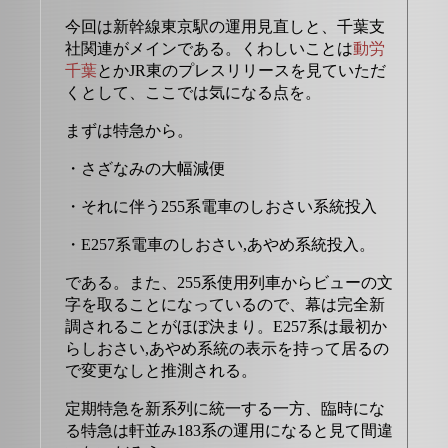
今回は新幹線東京駅の運用見直しと、千葉支
社関連がメインである。くわしいことは
動労
千葉
とかJR東のプレスリリースを見ていただ
くとして、ここでは気になる点を。
まずは特急から。
・さざなみの大幅減便
・それに伴う255系電車のしおさい系統投入
・E257系電車のしおさい,あやめ系統投入。
である。また、255系使用列車からビューの文
字を取ることになっているので、幕は完全新
調されることがほぼ決まり。E257系は最初か
らしおさい,あやめ系統の表示を持って居るの
で変更なしと推測される。
定期特急を新系列に統一する一方、臨時にな
る特急は軒並み183系の運用になると見て間違