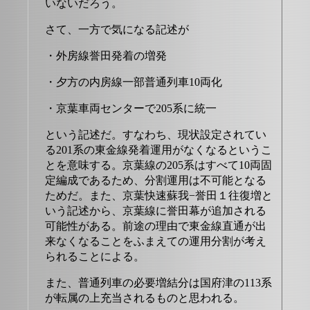
いないだろう。
さて、一方で気になる記述が
・外房線誉田発着の増発
・夕方の内房線一部普通列車10両化
・京葉車両センターで205系に統一
という記述だ。すなわち、現状設定されてい
る201系の東金線発着運用がなくなるというこ
とを意味する。京葉線の205系はすべて10両固
定編成であるため、分割運用は不可能となる
ためだ。また、京葉快速蘇我−誉田１往復増と
いう記述から、京葉線に誉田幕が追加される
可能性がある。前途の理由で東金線直通が出
来なくなることをふまえての運用分割が考え
られることによる。
また、普通列車の必要増結分は国府津の113系
が転属の上充当されるものと思われる。