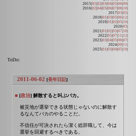
2015|
01
|
02
|
03
|
04
|
05
|
06
|
09
|
2016|
02
|
04
|
05
|
06
|
07
|
08
|
10
|
2017|
03
|
05
|
2018|
01
|
03
|
05
|
06
|
12
|
2019|
01
|
02
|
05
|
10
|
2020|
05
|
2021|
01
|
02
|
05
|
07
|
10
|
2022|
05
|
07
|
11
|
12
|
2023|
03
|
04
|
05
|
06
|
07
|
2024|
09
|
11
|
2025|
01
|
03
|
04
|
05
|
10
|
ToDo:
2011-06-02
[
長年日記
]
■
[
政治
] 解散すると叫ぶバカ。
被災地が選挙できる状態じゃないのに解散す
るなんてバカのやることだ。
不信任が可決されたら潔く総辞職して、今は
選挙を回避するべきである。