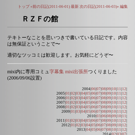
トップ
«前の日記(2011-06-01)
最新
次の日記(2011-06-03)»
編集
ＲＺＦの館
テキトーなことを思いつきで書いている日記です。内容
は無保証ということで〜
適切なツッコミは歓迎します。お気軽にどうぞ〜
mixi内に専用コミュ
字幕集 mixi出張所
つくりました
(2006/09/06設置)
2004|
06
|
07
|
08
|
09
|
10
|
11
|
12
|
2005|
01
|
02
|
03
|
04
|
05
|
06
|
07
|
08
|
09
|
10
|
11
|
12
|
2006|
01
|
02
|
03
|
04
|
05
|
06
|
07
|
08
|
09
|
10
|
11
|
12
|
2007|
01
|
02
|
03
|
04
|
05
|
06
|
07
|
08
|
09
|
10
|
11
|
12
|
2008|
01
|
02
|
03
|
04
|
05
|
06
|
07
|
08
|
09
|
10
|
11
|
12
|
2009|
01
|
03
|
04
|
05
|
06
|
07
|
08
|
09
|
10
|
11
|
12
|
2010|
03
|
06
|
08
|
09
|
10
|
11
|
2011|
01
|
02
|
03
|
04
|
05
|
06
|
07
|
08
|
09
|
10
|
11
|
12
|
2012|
01
|
02
|
03
|
04
|
05
|
06
|
07
|
08
|
09
|
10
|
12
|
2013|
04
|
05
|
06
|
07
|
08
|
10
|
11
|
12
|
2014|
02
|
03
|
07
|