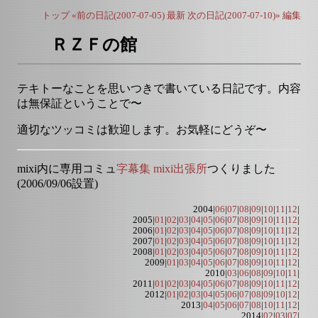
トップ
«前の日記(2007-07-05)
最新
次の日記(2007-07-10)»
編集
ＲＺＦの館
テキトーなことを思いつきで書いている日記です。内容
は無保証ということで〜
適切なツッコミは歓迎します。お気軽にどうぞ〜
mixi内に専用コミュ
字幕集 mixi出張所
つくりました
(2006/09/06設置)
2004|
06
|
07
|
08
|
09
|
10
|
11
|
12
|
2005|
01
|
02
|
03
|
04
|
05
|
06
|
07
|
08
|
09
|
10
|
11
|
12
|
2006|
01
|
02
|
03
|
04
|
05
|
06
|
07
|
08
|
09
|
10
|
11
|
12
|
2007|
01
|
02
|
03
|
04
|
05
|
06
|
07
|
08
|
09
|
10
|
11
|
12
|
2008|
01
|
02
|
03
|
04
|
05
|
06
|
07
|
08
|
09
|
10
|
11
|
12
|
2009|
01
|
03
|
04
|
05
|
06
|
07
|
08
|
09
|
10
|
11
|
12
|
2010|
03
|
06
|
08
|
09
|
10
|
11
|
2011|
01
|
02
|
03
|
04
|
05
|
06
|
07
|
08
|
09
|
10
|
11
|
12
|
2012|
01
|
02
|
03
|
04
|
05
|
06
|
07
|
08
|
09
|
10
|
12
|
2013|
04
|
05
|
06
|
07
|
08
|
10
|
11
|
12
|
2014|
02
|
03
|
07
|