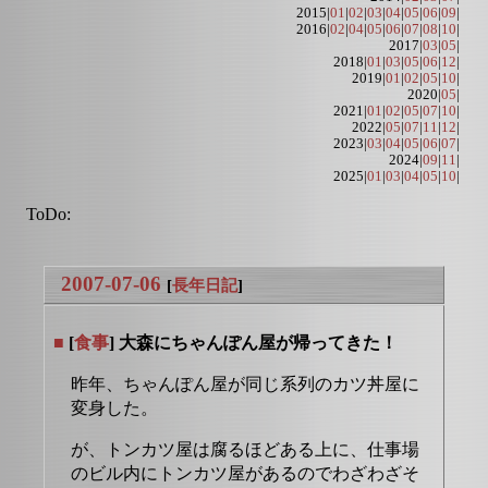
2015|
01
|
02
|
03
|
04
|
05
|
06
|
09
|
2016|
02
|
04
|
05
|
06
|
07
|
08
|
10
|
2017|
03
|
05
|
2018|
01
|
03
|
05
|
06
|
12
|
2019|
01
|
02
|
05
|
10
|
2020|
05
|
2021|
01
|
02
|
05
|
07
|
10
|
2022|
05
|
07
|
11
|
12
|
2023|
03
|
04
|
05
|
06
|
07
|
2024|
09
|
11
|
2025|
01
|
03
|
04
|
05
|
10
|
ToDo:
2007-07-06
[
長年日記
]
■
[
食事
] 大森にちゃんぽん屋が帰ってきた！
昨年、ちゃんぽん屋が同じ系列のカツ丼屋に
変身した。
が、トンカツ屋は腐るほどある上に、仕事場
のビル内にトンカツ屋があるのでわざわざそ