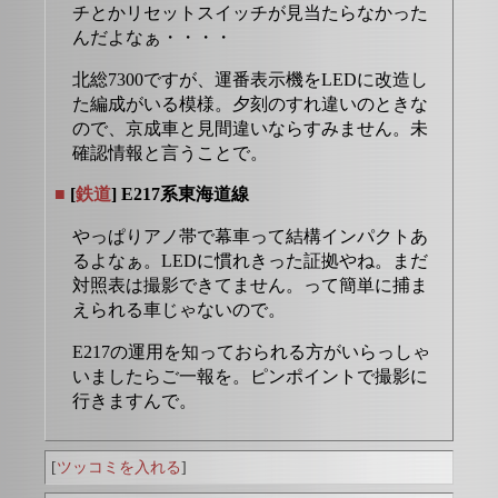
チとかリセットスイッチが見当たらなかった
んだよなぁ・・・・
北総7300ですが、運番表示機をLEDに改造し
た編成がいる模様。夕刻のすれ違いのときな
ので、京成車と見間違いならすみません。未
確認情報と言うことで。
■
[
鉄道
] E217系東海道線
やっぱりアノ帯で幕車って結構インパクトあ
るよなぁ。LEDに慣れきった証拠やね。まだ
対照表は撮影できてません。って簡単に捕ま
えられる車じゃないので。
E217の運用を知っておられる方がいらっしゃ
いましたらご一報を。ピンポイントで撮影に
行きますんで。
[
ツッコミを入れる
]