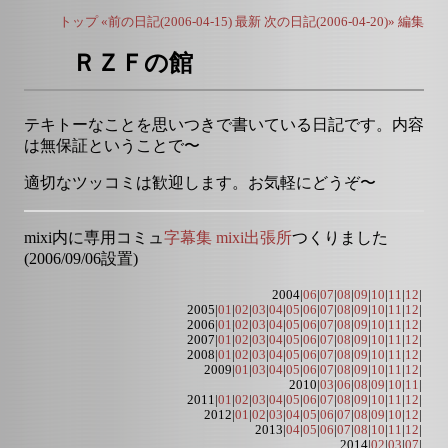
トップ
«前の日記(2006-04-15)
最新
次の日記(2006-04-20)»
編集
ＲＺＦの館
テキトーなことを思いつきで書いている日記です。内容
は無保証ということで〜
適切なツッコミは歓迎します。お気軽にどうぞ〜
mixi内に専用コミュ
字幕集 mixi出張所
つくりました
(2006/09/06設置)
2004|
06
|
07
|
08
|
09
|
10
|
11
|
12
|
2005|
01
|
02
|
03
|
04
|
05
|
06
|
07
|
08
|
09
|
10
|
11
|
12
|
2006|
01
|
02
|
03
|
04
|
05
|
06
|
07
|
08
|
09
|
10
|
11
|
12
|
2007|
01
|
02
|
03
|
04
|
05
|
06
|
07
|
08
|
09
|
10
|
11
|
12
|
2008|
01
|
02
|
03
|
04
|
05
|
06
|
07
|
08
|
09
|
10
|
11
|
12
|
2009|
01
|
03
|
04
|
05
|
06
|
07
|
08
|
09
|
10
|
11
|
12
|
2010|
03
|
06
|
08
|
09
|
10
|
11
|
2011|
01
|
02
|
03
|
04
|
05
|
06
|
07
|
08
|
09
|
10
|
11
|
12
|
2012|
01
|
02
|
03
|
04
|
05
|
06
|
07
|
08
|
09
|
10
|
12
|
2013|
04
|
05
|
06
|
07
|
08
|
10
|
11
|
12
|
2014|
02
|
03
|
07
|