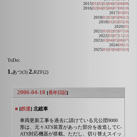
2015|
01
|
02
|
03
|
04
|
05
|
06
|
09
|
2016|
02
|
04
|
05
|
06
|
07
|
08
|
10
|
2017|
03
|
05
|
2018|
01
|
03
|
05
|
06
|
12
|
2019|
01
|
02
|
05
|
10
|
2020|
05
|
2021|
01
|
02
|
05
|
07
|
10
|
2022|
05
|
07
|
11
|
12
|
2023|
03
|
04
|
05
|
06
|
07
|
2024|
09
|
11
|
2025|
01
|
03
|
04
|
05
|
10
|
ToDo:
1.
2.
あつ(3)
RZF(2)
2006-04-18
[
長年日記
]
■
[
鉄道
] 北総車
車両更新工事を過去に請けている元公団9000
形は、元々ATS装置があった部分を改造してC-
ATS対応機器が搭載。ただし、切り替えスイッ