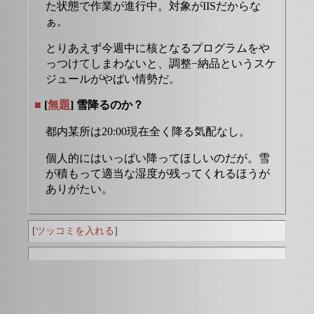
た状態で作業が進行中。対象がIISだからな
ぁ。
とりあえず今週中に核となるプログラムをや
っつけてしまわないと、調整−納品というスケ
ジュールがやばい情勢だ。
■
[
無題
] 雪降るのか？
都内某所は20:00現在全く降る気配なし。
個人的にはいっぱい降ってほしいのだが。雪
が積もって適当な湿度が残ってくれるほうが
ありがたい。
[
ツッコミを入れる
]