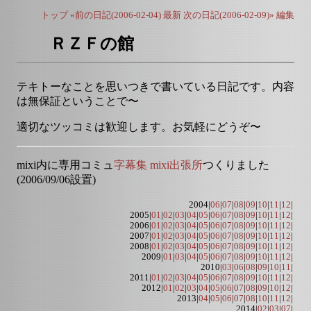
トップ
«前の日記(2006-02-04)
最新
次の日記(2006-02-09)»
編集
ＲＺＦの館
テキトーなことを思いつきで書いている日記です。内容
は無保証ということで〜
適切なツッコミは歓迎します。お気軽にどうぞ〜
mixi内に専用コミュ
字幕集 mixi出張所
つくりました
(2006/09/06設置)
2004|
06
|
07
|
08
|
09
|
10
|
11
|
12
|
2005|
01
|
02
|
03
|
04
|
05
|
06
|
07
|
08
|
09
|
10
|
11
|
12
|
2006|
01
|
02
|
03
|
04
|
05
|
06
|
07
|
08
|
09
|
10
|
11
|
12
|
2007|
01
|
02
|
03
|
04
|
05
|
06
|
07
|
08
|
09
|
10
|
11
|
12
|
2008|
01
|
02
|
03
|
04
|
05
|
06
|
07
|
08
|
09
|
10
|
11
|
12
|
2009|
01
|
03
|
04
|
05
|
06
|
07
|
08
|
09
|
10
|
11
|
12
|
2010|
03
|
06
|
08
|
09
|
10
|
11
|
2011|
01
|
02
|
03
|
04
|
05
|
06
|
07
|
08
|
09
|
10
|
11
|
12
|
2012|
01
|
02
|
03
|
04
|
05
|
06
|
07
|
08
|
09
|
10
|
12
|
2013|
04
|
05
|
06
|
07
|
08
|
10
|
11
|
12
|
2014|
02
|
03
|
07
|