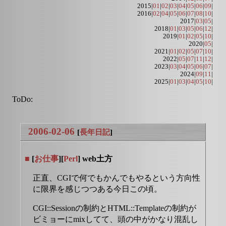
2015|
01
|
02
|
03
|
04
|
05
|
06
|
09
|
2016|
02
|
04
|
05
|
06
|
07
|
08
|
10
|
2017|
03
|
05
|
2018|
01
|
03
|
05
|
06
|
12
|
2019|
01
|
02
|
05
|
10
|
2020|
05
|
2021|
01
|
02
|
05
|
07
|
10
|
2022|
05
|
07
|
11
|
12
|
2023|
03
|
04
|
05
|
06
|
07
|
2024|
09
|
11
|
2025|
01
|
03
|
04
|
05
|
10
|
ToDo:
2006-02-06
[
長年日記
]
■
[
お仕事
][
Perl
] web土方
正直、CGIで何でもかんでもやるという方向性
に限界を感じつつある今日この頃。
CGI::Sessionの制約とHTML::Templateの制約が
ビミョーにmixしてて、頭の中がかなり混乱し