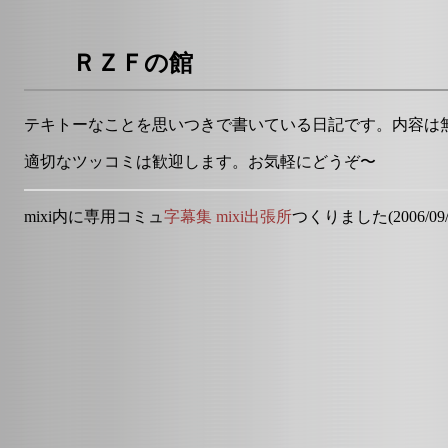
ＲＺＦの館
テキトーなことを思いつきで書いている日記です。内容は
適切なツッコミは歓迎します。お気軽にどうぞ〜
mixi内に専用コミュ
字幕集 mixi出張所
つくりました(2006/09