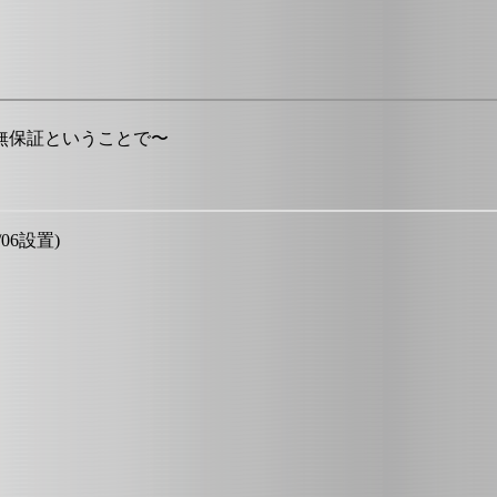
無保証ということで〜
/06設置)