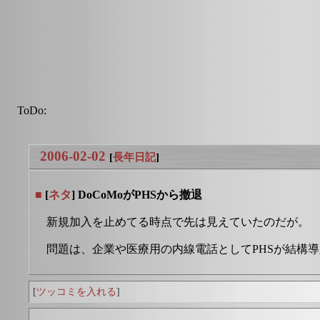
ToDo:
2006-02-02
[
長年日記
]
■
[
ネタ
] DoCoMoがPHSから撤退
新規加入を止めてる時点で先は見えていたのだが。
問題は、企業や医療用の内線電話としてPHSが結構
[
ツッコミを入れる
]