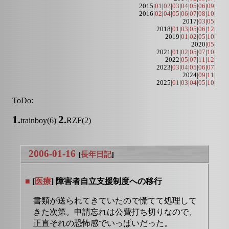
2015|
01
|
02
|
03
|
04
|
05
|
06
|
09
|
2016|
02
|
04
|
05
|
06
|
07
|
08
|
10
|
2017|
03
|
05
|
2018|
01
|
03
|
05
|
06
|
12
|
2019|
01
|
02
|
05
|
10
|
2020|
05
|
2021|
01
|
02
|
05
|
07
|
10
|
2022|
05
|
07
|
11
|
12
|
2023|
03
|
04
|
05
|
06
|
07
|
2024|
09
|
11
|
2025|
01
|
03
|
04
|
05
|
10
|
ToDo:
1.
2.
trainboy(6)
RZF(2)
2006-01-16
[
長年日記
]
■
[
医療
] 障害者自立支援制度への移行
書類が送られてきていたので慌てて処理して
きた次第。申請忘れは公費打ち切りなので、
正直それの恐怖感でいっぱいだった。