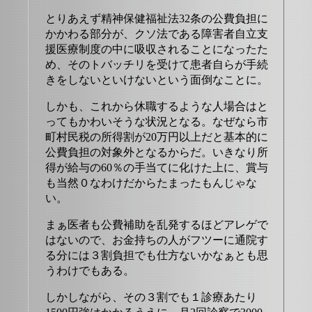
とりあえず精神保健福祉法32条の公費負担に
かかわる部分が、クソ法である障害者自立支
援医療制度の中に吸収されることになったた
め、そのトバッチリを受けて患者自らが手続
きをしないといけないという面倒なことに。
しかも、これから休職するような人場合はと
ってもかわいそうな状況となる。なぜなら市
町村民税の所得割が20万円以上だと基本的に
公費負担の対象外となるからだ。いきなり所
得が給与の60％の手当てに化けた上に、賞与
も当然０なわけだからたまったもんじゃな
い。
まぁ医者も公費補助を乱発するほどアレゲで
はないので、お金持ちの人がフツーに通院す
る分には３割負担でも仕方ないかなぁとも思
うわけでもある。
しかしながら、その３割でも１診療あたり