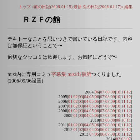
トップ
«前の日記(2006-01-15)
最新
次の日記(2006-01-17)»
編集
ＲＺＦの館
テキトーなことを思いつきで書いている日記です。内容
は無保証ということで〜
適切なツッコミは歓迎します。お気軽にどうぞ〜
mixi内に専用コミュ
字幕集 mixi出張所
つくりました
(2006/09/06設置)
2004|
06
|
07
|
08
|
09
|
10
|
11
|
12
|
2005|
01
|
02
|
03
|
04
|
05
|
06
|
07
|
08
|
09
|
10
|
11
|
12
|
2006|
01
|
02
|
03
|
04
|
05
|
06
|
07
|
08
|
09
|
10
|
11
|
12
|
2007|
01
|
02
|
03
|
04
|
05
|
06
|
07
|
08
|
09
|
10
|
11
|
12
|
2008|
01
|
02
|
03
|
04
|
05
|
06
|
07
|
08
|
09
|
10
|
11
|
12
|
2009|
01
|
03
|
04
|
05
|
06
|
07
|
08
|
09
|
10
|
11
|
12
|
2010|
03
|
06
|
08
|
09
|
10
|
11
|
2011|
01
|
02
|
03
|
04
|
05
|
06
|
07
|
08
|
09
|
10
|
11
|
12
|
2012|
01
|
02
|
03
|
04
|
05
|
06
|
07
|
08
|
09
|
10
|
12
|
2013|
04
|
05
|
06
|
07
|
08
|
10
|
11
|
12
|
2014|
02
|
03
|
07
|