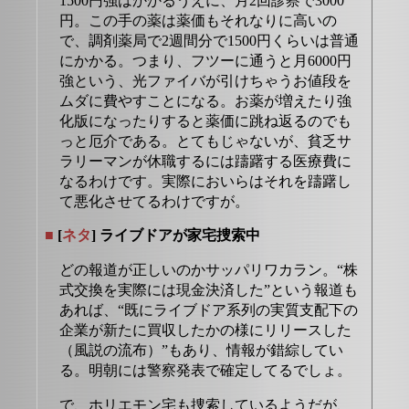
1500円強はかかるうえに、月2回診察で3000
円。この手の薬は薬価もそれなりに高いの
で、調剤薬局で2週間分で1500円くらいは普通
にかかる。つまり、フツーに通うと月6000円
強という、光ファイバが引けちゃうお値段を
ムダに費やすことになる。お薬が増えたり強
化版になったりすると薬価に跳ね返るのでも
っと厄介である。とてもじゃないが、貧乏サ
ラリーマンが休職するには躊躇する医療費に
なるわけです。実際においらはそれを躊躇し
て悪化させてるわけですが。
■
[
ネタ
] ライブドアが家宅捜索中
どの報道が正しいのかサッパリワカラン。“株
式交換を実際には現金決済した”という報道も
あれば、“既にライブドア系列の実質支配下の
企業が新たに買収したかの様にリリースした
（風説の流布）”もあり、情報が錯綜してい
る。明朝には警察発表で確定してるでしょ。
で、ホリエモン宅も捜索しているようだが、