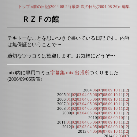
トップ
«前の日記(2004-08-24)
最新
次の日記(2004-08-26)»
編集
ＲＺＦの館
テキトーなことを思いつきで書いている日記です。内容
は無保証ということで〜
適切なツッコミは歓迎します。お気軽にどうぞ〜
mixi内に専用コミュ
字幕集 mixi出張所
つくりました
(2006/09/06設置)
2004|
06
|
07
|
08
|
09
|
10
|
11
|
12
|
2005|
01
|
02
|
03
|
04
|
05
|
06
|
07
|
08
|
09
|
10
|
11
|
12
|
2006|
01
|
02
|
03
|
04
|
05
|
06
|
07
|
08
|
09
|
10
|
11
|
12
|
2007|
01
|
02
|
03
|
04
|
05
|
06
|
07
|
08
|
09
|
10
|
11
|
12
|
2008|
01
|
02
|
03
|
04
|
05
|
06
|
07
|
08
|
09
|
10
|
11
|
12
|
2009|
01
|
03
|
04
|
05
|
06
|
07
|
08
|
09
|
10
|
11
|
12
|
2010|
03
|
06
|
08
|
09
|
10
|
11
|
2011|
01
|
02
|
03
|
04
|
05
|
06
|
07
|
08
|
09
|
10
|
11
|
12
|
2012|
01
|
02
|
03
|
04
|
05
|
06
|
07
|
08
|
09
|
10
|
12
|
2013|
04
|
05
|
06
|
07
|
08
|
10
|
11
|
12
|
2014|
02
|
03
|
07
|