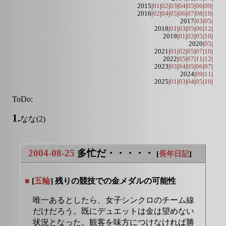
2015|
01
|
02
|
03
|
04
|
05
|
06
|
09
|
2016|
02
|
04
|
05
|
06
|
07
|
08
|
10
|
2017|
03
|
05
|
2018|
01
|
03
|
05
|
06
|
12
|
2019|
01
|
02
|
05
|
10
|
2020|
05
|
2021|
01
|
02
|
05
|
07
|
10
|
2022|
05
|
07
|
11
|
12
|
2023|
03
|
04
|
05
|
06
|
07
|
2024|
09
|
11
|
2025|
01
|
03
|
04
|
05
|
10
|
ToDo:
1.
なな(2)
2004-08-25
多忙だ・・・・・
[
長年日記
]
■
[
五輪
] 残りの競技での金メダルの可能性
唯一あるとしたら、女子シンクロのチーム線
だけだろう。既にデュエットは金は望めない
状況となった。観客を味方につけなければ勝