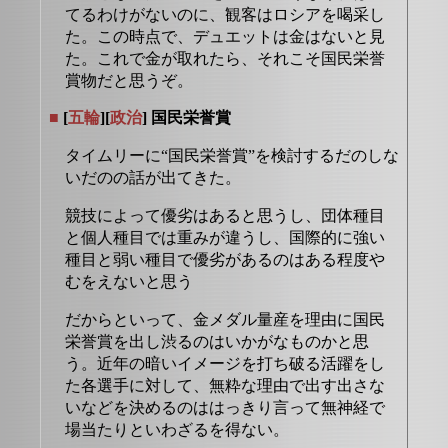
てるわけがないのに、観客はロシアを喝采し
た。この時点で、デュエットは金はないと見
た。これで金が取れたら、それこそ国民栄誉
賞物だと思うぞ。
■
[
五輪
][
政治
] 国民栄誉賞
タイムリーに“国民栄誉賞”を検討するだのしな
いだのの話が出てきた。
競技によって優劣はあると思うし、団体種目
と個人種目では重みが違うし、国際的に強い
種目と弱い種目で優劣があるのはある程度や
むをえないと思う
だからといって、金メダル量産を理由に国民
栄誉賞を出し渋るのはいかがなものかと思
う。近年の暗いイメージを打ち破る活躍をし
た各選手に対して、無粋な理由で出す出さな
いなどを決めるのははっきり言って無神経で
場当たりといわざるを得ない。