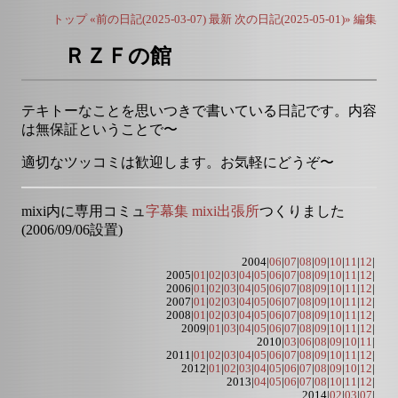
トップ
«前の日記(2025-03-07)
最新
次の日記(2025-05-01)»
編集
ＲＺＦの館
テキトーなことを思いつきで書いている日記です。内容
は無保証ということで〜
適切なツッコミは歓迎します。お気軽にどうぞ〜
mixi内に専用コミュ
字幕集 mixi出張所
つくりました
(2006/09/06設置)
2004|
06
|
07
|
08
|
09
|
10
|
11
|
12
|
2005|
01
|
02
|
03
|
04
|
05
|
06
|
07
|
08
|
09
|
10
|
11
|
12
|
2006|
01
|
02
|
03
|
04
|
05
|
06
|
07
|
08
|
09
|
10
|
11
|
12
|
2007|
01
|
02
|
03
|
04
|
05
|
06
|
07
|
08
|
09
|
10
|
11
|
12
|
2008|
01
|
02
|
03
|
04
|
05
|
06
|
07
|
08
|
09
|
10
|
11
|
12
|
2009|
01
|
03
|
04
|
05
|
06
|
07
|
08
|
09
|
10
|
11
|
12
|
2010|
03
|
06
|
08
|
09
|
10
|
11
|
2011|
01
|
02
|
03
|
04
|
05
|
06
|
07
|
08
|
09
|
10
|
11
|
12
|
2012|
01
|
02
|
03
|
04
|
05
|
06
|
07
|
08
|
09
|
10
|
12
|
2013|
04
|
05
|
06
|
07
|
08
|
10
|
11
|
12
|
2014|
02
|
03
|
07
|