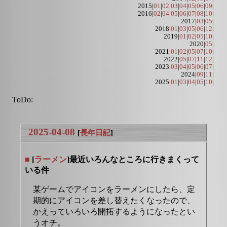
2015|
01
|
02
|
03
|
04
|
05
|
06
|
09
|
2016|
02
|
04
|
05
|
06
|
07
|
08
|
10
|
2017|
03
|
05
|
2018|
01
|
03
|
05
|
06
|
12
|
2019|
01
|
02
|
05
|
10
|
2020|
05
|
2021|
01
|
02
|
05
|
07
|
10
|
2022|
05
|
07
|
11
|
12
|
2023|
03
|
04
|
05
|
06
|
07
|
2024|
09
|
11
|
2025|
01
|
03
|
04
|
05
|
10
|
ToDo:
2025-04-08
[
長年日記
]
■
[
ラーメン
]最近いろんなところに行きまくって
いる件
某ゲームでアイコンをラーメンにしたら、定
期的にアイコンを差し替えたくなったので、
かえっていろいろ開拓するようになったとい
うオチ。