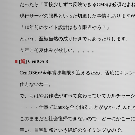
だったら「直接少しずつ反映できるCMSは必須だよ
現行サーバの限界といった切迫した事情もあります
「10年前のサイト設計はもう限界やろ？」
という、至極当然の成り行きでもあったりします。
今年こそ夏休みが欲しい。。。。。
■
[
鯖
] CentOS 8
CentOS6が今年賞味期限を迎えるため、否応にも
仕方ないねー。
で、もはやお作法がすべて変わっていてカルチャー
・・・・仕事でLinuxを全く触ることがなかったん
このままだと社会復帰できないので、どーにかこー
幸い、自宅勤務という絶好のタイミングなので。