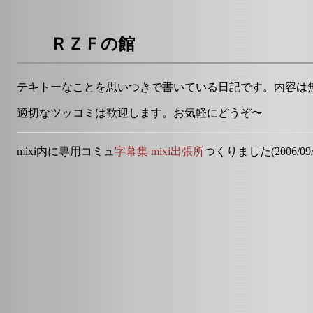
ＲＺＦの館
テキトーなことを思いつきで書いている日記です。内容は
適切なツッコミは歓迎します。お気軽にどうぞ〜
mixi内に専用コミュ
字幕集 mixi出張所
つくりました(2006/09