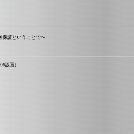
無保証ということで〜
/06設置)