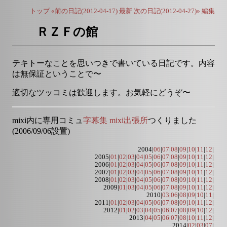
トップ
«前の日記(2012-04-17)
最新
次の日記(2012-04-27)»
編集
ＲＺＦの館
テキトーなことを思いつきで書いている日記です。内容
は無保証ということで〜
適切なツッコミは歓迎します。お気軽にどうぞ〜
mixi内に専用コミュ
字幕集 mixi出張所
つくりました
(2006/09/06設置)
2004|
06
|
07
|
08
|
09
|
10
|
11
|
12
|
2005|
01
|
02
|
03
|
04
|
05
|
06
|
07
|
08
|
09
|
10
|
11
|
12
|
2006|
01
|
02
|
03
|
04
|
05
|
06
|
07
|
08
|
09
|
10
|
11
|
12
|
2007|
01
|
02
|
03
|
04
|
05
|
06
|
07
|
08
|
09
|
10
|
11
|
12
|
2008|
01
|
02
|
03
|
04
|
05
|
06
|
07
|
08
|
09
|
10
|
11
|
12
|
2009|
01
|
03
|
04
|
05
|
06
|
07
|
08
|
09
|
10
|
11
|
12
|
2010|
03
|
06
|
08
|
09
|
10
|
11
|
2011|
01
|
02
|
03
|
04
|
05
|
06
|
07
|
08
|
09
|
10
|
11
|
12
|
2012|
01
|
02
|
03
|
04
|
05
|
06
|
07
|
08
|
09
|
10
|
12
|
2013|
04
|
05
|
06
|
07
|
08
|
10
|
11
|
12
|
2014|
02
|
03
|
07
|