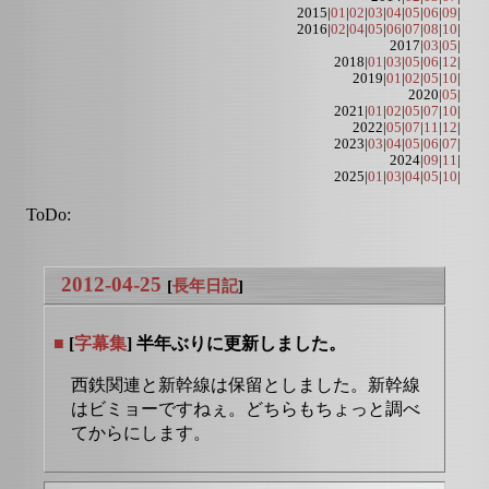
2015|
01
|
02
|
03
|
04
|
05
|
06
|
09
|
2016|
02
|
04
|
05
|
06
|
07
|
08
|
10
|
2017|
03
|
05
|
2018|
01
|
03
|
05
|
06
|
12
|
2019|
01
|
02
|
05
|
10
|
2020|
05
|
2021|
01
|
02
|
05
|
07
|
10
|
2022|
05
|
07
|
11
|
12
|
2023|
03
|
04
|
05
|
06
|
07
|
2024|
09
|
11
|
2025|
01
|
03
|
04
|
05
|
10
|
ToDo:
2012-04-25
[
長年日記
]
■
[
字幕集
] 半年ぶりに更新しました。
西鉄関連と新幹線は保留としました。新幹線
はビミョーですねぇ。どちらもちょっと調べ
てからにします。