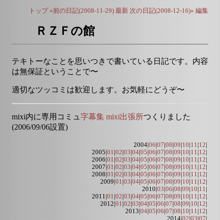
トップ
«前の日記(2008-11-29)
最新
次の日記(2008-12-16)»
編集
ＲＺＦの館
テキトーなことを思いつきで書いている日記です。内容
は無保証ということで〜
適切なツッコミは歓迎します。お気軽にどうぞ〜
mixi内に専用コミュ
字幕集 mixi出張所
つくりました
(2006/09/06設置)
2004|
06
|
07
|
08
|
09
|
10
|
11
|
12
|
2005|
01
|
02
|
03
|
04
|
05
|
06
|
07
|
08
|
09
|
10
|
11
|
12
|
2006|
01
|
02
|
03
|
04
|
05
|
06
|
07
|
08
|
09
|
10
|
11
|
12
|
2007|
01
|
02
|
03
|
04
|
05
|
06
|
07
|
08
|
09
|
10
|
11
|
12
|
2008|
01
|
02
|
03
|
04
|
05
|
06
|
07
|
08
|
09
|
10
|
11
|
12
|
2009|
01
|
03
|
04
|
05
|
06
|
07
|
08
|
09
|
10
|
11
|
12
|
2010|
03
|
06
|
08
|
09
|
10
|
11
|
2011|
01
|
02
|
03
|
04
|
05
|
06
|
07
|
08
|
09
|
10
|
11
|
12
|
2012|
01
|
02
|
03
|
04
|
05
|
06
|
07
|
08
|
09
|
10
|
12
|
2013|
04
|
05
|
06
|
07
|
08
|
10
|
11
|
12
|
2014|
02
|
03
|
07
|