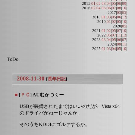
2015|
01
|
02
|
03
|
04
|
05
|
06
|
09
|
2016|
02
|
04
|
05
|
06
|
07
|
08
|
10
|
2017|
03
|
05
|
2018|
01
|
03
|
05
|
06
|
12
|
2019|
01
|
02
|
05
|
10
|
2020|
05
|
2021|
01
|
02
|
05
|
07
|
10
|
2022|
05
|
07
|
11
|
12
|
2023|
03
|
04
|
05
|
06
|
07
|
2024|
09
|
11
|
2025|
01
|
03
|
04
|
05
|
10
|
ToDo:
2008-11-30
[
長年日記
]
■
[
ＰＣ
] AUむかつくー
USBが装備されたまではいいのだが、Vista x64
のドライバがねーじゃんか。
そのうちKDDIにゴルァするか。