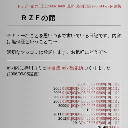
トップ
«前の日記(2008-10-09)
最新
次の日記(2008-11-22)»
編集
ＲＺＦの館
テキトーなことを思いつきで書いている日記です。内容
は無保証ということで〜
適切なツッコミは歓迎します。お気軽にどうぞ〜
mixi内に専用コミュ
字幕集 mixi出張所
つくりました
(2006/09/06設置)
2004|
06
|
07
|
08
|
09
|
10
|
11
|
12
|
2005|
01
|
02
|
03
|
04
|
05
|
06
|
07
|
08
|
09
|
10
|
11
|
12
|
2006|
01
|
02
|
03
|
04
|
05
|
06
|
07
|
08
|
09
|
10
|
11
|
12
|
2007|
01
|
02
|
03
|
04
|
05
|
06
|
07
|
08
|
09
|
10
|
11
|
12
|
2008|
01
|
02
|
03
|
04
|
05
|
06
|
07
|
08
|
09
|
10
|
11
|
12
|
2009|
01
|
03
|
04
|
05
|
06
|
07
|
08
|
09
|
10
|
11
|
12
|
2010|
03
|
06
|
08
|
09
|
10
|
11
|
2011|
01
|
02
|
03
|
04
|
05
|
06
|
07
|
08
|
09
|
10
|
11
|
12
|
2012|
01
|
02
|
03
|
04
|
05
|
06
|
07
|
08
|
09
|
10
|
12
|
2013|
04
|
05
|
06
|
07
|
08
|
10
|
11
|
12
|
2014|
02
|
03
|
07
|