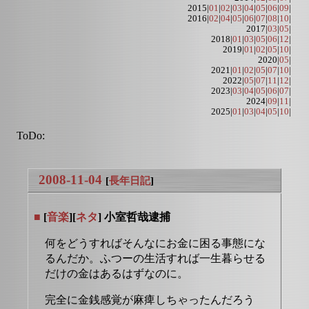
2015|
01
|
02
|
03
|
04
|
05
|
06
|
09
|
2016|
02
|
04
|
05
|
06
|
07
|
08
|
10
|
2017|
03
|
05
|
2018|
01
|
03
|
05
|
06
|
12
|
2019|
01
|
02
|
05
|
10
|
2020|
05
|
2021|
01
|
02
|
05
|
07
|
10
|
2022|
05
|
07
|
11
|
12
|
2023|
03
|
04
|
05
|
06
|
07
|
2024|
09
|
11
|
2025|
01
|
03
|
04
|
05
|
10
|
ToDo:
2008-11-04
[
長年日記
]
■
[
音楽
][
ネタ
] 小室哲哉逮捕
何をどうすればそんなにお金に困る事態にな
るんだか。ふつーの生活すれば一生暮らせる
だけの金はあるはずなのに。
完全に金銭感覚が麻痺しちゃったんだろう