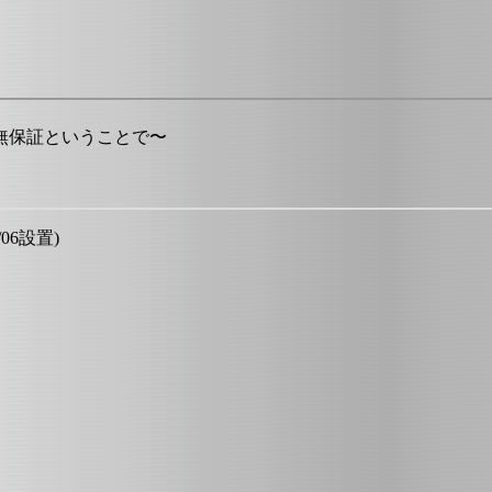
無保証ということで〜
/06設置)