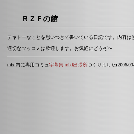
ＲＺＦの館
テキトーなことを思いつきで書いている日記です。内容は
適切なツッコミは歓迎します。お気軽にどうぞ〜
mixi内に専用コミュ
字幕集 mixi出張所
つくりました(2006/09