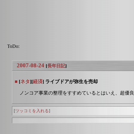
ToDo:
2007-08-24
[
長年日記
]
■
[
ネタ
][
経済
] ライブドアが弥生を売却
ノンコア事業の整理をすすめているとはいえ、超優
[
ツッコミを入れる
]