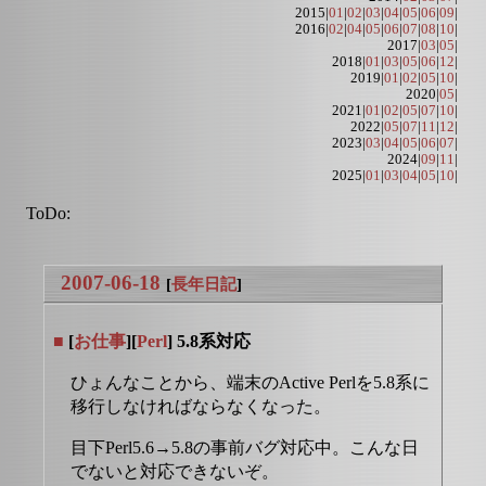
2015|
01
|
02
|
03
|
04
|
05
|
06
|
09
|
2016|
02
|
04
|
05
|
06
|
07
|
08
|
10
|
2017|
03
|
05
|
2018|
01
|
03
|
05
|
06
|
12
|
2019|
01
|
02
|
05
|
10
|
2020|
05
|
2021|
01
|
02
|
05
|
07
|
10
|
2022|
05
|
07
|
11
|
12
|
2023|
03
|
04
|
05
|
06
|
07
|
2024|
09
|
11
|
2025|
01
|
03
|
04
|
05
|
10
|
ToDo:
2007-06-18
[
長年日記
]
■
[
お仕事
][
Perl
] 5.8系対応
ひょんなことから、端末のActive Perlを5.8系に
移行しなければならなくなった。
目下Perl5.6→5.8の事前バグ対応中。こんな日
でないと対応できないぞ。