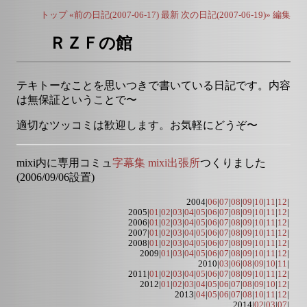
トップ
«前の日記(2007-06-17)
最新
次の日記(2007-06-19)»
編集
ＲＺＦの館
テキトーなことを思いつきで書いている日記です。内容
は無保証ということで〜
適切なツッコミは歓迎します。お気軽にどうぞ〜
mixi内に専用コミュ
字幕集 mixi出張所
つくりました
(2006/09/06設置)
2004|
06
|
07
|
08
|
09
|
10
|
11
|
12
|
2005|
01
|
02
|
03
|
04
|
05
|
06
|
07
|
08
|
09
|
10
|
11
|
12
|
2006|
01
|
02
|
03
|
04
|
05
|
06
|
07
|
08
|
09
|
10
|
11
|
12
|
2007|
01
|
02
|
03
|
04
|
05
|
06
|
07
|
08
|
09
|
10
|
11
|
12
|
2008|
01
|
02
|
03
|
04
|
05
|
06
|
07
|
08
|
09
|
10
|
11
|
12
|
2009|
01
|
03
|
04
|
05
|
06
|
07
|
08
|
09
|
10
|
11
|
12
|
2010|
03
|
06
|
08
|
09
|
10
|
11
|
2011|
01
|
02
|
03
|
04
|
05
|
06
|
07
|
08
|
09
|
10
|
11
|
12
|
2012|
01
|
02
|
03
|
04
|
05
|
06
|
07
|
08
|
09
|
10
|
12
|
2013|
04
|
05
|
06
|
07
|
08
|
10
|
11
|
12
|
2014|
02
|
03
|
07
|