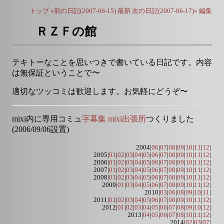
トップ
«前の日記(2007-06-15)
最新
次の日記(2007-06-17)»
編集
ＲＺＦの館
テキトーなことを思いつきで書いている日記です。内容
は無保証ということで〜
適切なツッコミは歓迎します。お気軽にどうぞ〜
mixi内に専用コミュ
字幕集 mixi出張所
つくりました
(2006/09/06設置)
2004|
06
|
07
|
08
|
09
|
10
|
11
|
12
|
2005|
01
|
02
|
03
|
04
|
05
|
06
|
07
|
08
|
09
|
10
|
11
|
12
|
2006|
01
|
02
|
03
|
04
|
05
|
06
|
07
|
08
|
09
|
10
|
11
|
12
|
2007|
01
|
02
|
03
|
04
|
05
|
06
|
07
|
08
|
09
|
10
|
11
|
12
|
2008|
01
|
02
|
03
|
04
|
05
|
06
|
07
|
08
|
09
|
10
|
11
|
12
|
2009|
01
|
03
|
04
|
05
|
06
|
07
|
08
|
09
|
10
|
11
|
12
|
2010|
03
|
06
|
08
|
09
|
10
|
11
|
2011|
01
|
02
|
03
|
04
|
05
|
06
|
07
|
08
|
09
|
10
|
11
|
12
|
2012|
01
|
02
|
03
|
04
|
05
|
06
|
07
|
08
|
09
|
10
|
12
|
2013|
04
|
05
|
06
|
07
|
08
|
10
|
11
|
12
|
2014|
02
|
03
|
07
|