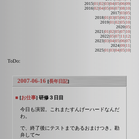
2015|
01
|
02
|
03
|
04
|
05
|
06
|
09
|
2016|
02
|
04
|
05
|
06
|
07
|
08
|
10
|
2017|
03
|
05
|
2018|
01
|
03
|
05
|
06
|
12
|
2019|
01
|
02
|
05
|
10
|
2020|
05
|
2021|
01
|
02
|
05
|
07
|
10
|
2022|
05
|
07
|
11
|
12
|
2023|
03
|
04
|
05
|
06
|
07
|
2024|
09
|
11
|
2025|
01
|
03
|
04
|
05
|
10
|
ToDo:
2007-06-16
[
長年日記
]
■
[
お仕事
] 研修３日目
今日も演習。これまたすんげーハードなんだ
わ。
で、終了後にテストまであるおまけつき。勘
弁して〜