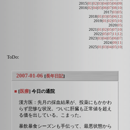
2015|
01
|
02
|
03
|
04
|
05
|
06
|
09
|
2016|
02
|
04
|
05
|
06
|
07
|
08
|
10
|
2017|
03
|
05
|
2018|
01
|
03
|
05
|
06
|
12
|
2019|
01
|
02
|
05
|
10
|
2020|
05
|
2021|
01
|
02
|
05
|
07
|
10
|
2022|
05
|
07
|
11
|
12
|
2023|
03
|
04
|
05
|
06
|
07
|
2024|
09
|
11
|
2025|
01
|
03
|
04
|
05
|
10
|
ToDo:
2007-01-06
[
長年日記
]
■
[
医療
] 今日の通院
漢方医：先月の採血結果が、投薬にもかかわ
らず悲惨な状況。ついに肝臓も正常値を超え
る価を出している。こまった。
暴飲暴食シーズンも手伝って、最悪状態から