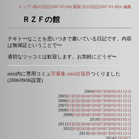
トップ
«前の日記(2007-01-04)
最新
次の日記(2007-01-08)»
編集
ＲＺＦの館
テキトーなことを思いつきで書いている日記です。内容
は無保証ということで〜
適切なツッコミは歓迎します。お気軽にどうぞ〜
mixi内に専用コミュ
字幕集 mixi出張所
つくりました
(2006/09/06設置)
2004|
06
|
07
|
08
|
09
|
10
|
11
|
12
|
2005|
01
|
02
|
03
|
04
|
05
|
06
|
07
|
08
|
09
|
10
|
11
|
12
|
2006|
01
|
02
|
03
|
04
|
05
|
06
|
07
|
08
|
09
|
10
|
11
|
12
|
2007|
01
|
02
|
03
|
04
|
05
|
06
|
07
|
08
|
09
|
10
|
11
|
12
|
2008|
01
|
02
|
03
|
04
|
05
|
06
|
07
|
08
|
09
|
10
|
11
|
12
|
2009|
01
|
03
|
04
|
05
|
06
|
07
|
08
|
09
|
10
|
11
|
12
|
2010|
03
|
06
|
08
|
09
|
10
|
11
|
2011|
01
|
02
|
03
|
04
|
05
|
06
|
07
|
08
|
09
|
10
|
11
|
12
|
2012|
01
|
02
|
03
|
04
|
05
|
06
|
07
|
08
|
09
|
10
|
12
|
2013|
04
|
05
|
06
|
07
|
08
|
10
|
11
|
12
|
2014|
02
|
03
|
07
|