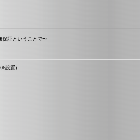
無保証ということで〜
/06設置)