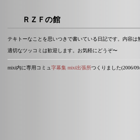
ＲＺＦの館
テキトーなことを思いつきで書いている日記です。内容は
適切なツッコミは歓迎します。お気軽にどうぞ〜
mixi内に専用コミュ
字幕集 mixi出張所
つくりました(2006/09