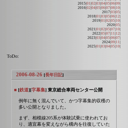
2015|
01
|
02
|
03
|
04
|
05
|
06
|
09
|
2016|
02
|
04
|
05
|
06
|
07
|
08
|
10
|
2017|
03
|
05
|
2018|
01
|
03
|
05
|
06
|
12
|
2019|
01
|
02
|
05
|
10
|
2020|
05
|
2021|
01
|
02
|
05
|
07
|
10
|
2022|
05
|
07
|
11
|
12
|
2023|
03
|
04
|
05
|
06
|
07
|
2024|
09
|
11
|
2025|
01
|
03
|
04
|
05
|
10
|
ToDo:
2006-08-26
[
長年日記
]
■
[
鉄道
][
字幕集
] 東京総合車両センター公開
例年に無く混んでいて、かつ字幕集的収穫の
多い公開となりました。
まず、相模線205系が体験試乗に使われてお
り、適宜幕を変えながら構内を往復していた