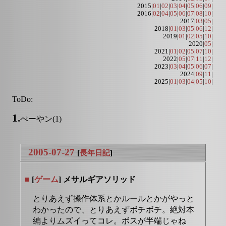
2015|
01
|
02
|
03
|
04
|
05
|
06
|
09
|
2016|
02
|
04
|
05
|
06
|
07
|
08
|
10
|
2017|
03
|
05
|
2018|
01
|
03
|
05
|
06
|
12
|
2019|
01
|
02
|
05
|
10
|
2020|
05
|
2021|
01
|
02
|
05
|
07
|
10
|
2022|
05
|
07
|
11
|
12
|
2023|
03
|
04
|
05
|
06
|
07
|
2024|
09
|
11
|
2025|
01
|
03
|
04
|
05
|
10
|
ToDo:
1.
ぺーやン(1)
2005-07-27
[
長年日記
]
■
[
ゲーム
] メサルギアソリッド
とりあえず操作体系とかルールとかがやっと
わかったので、とりあえずボチボチ。絶対本
編よりムズイってコレ。ボスが半端じゃね