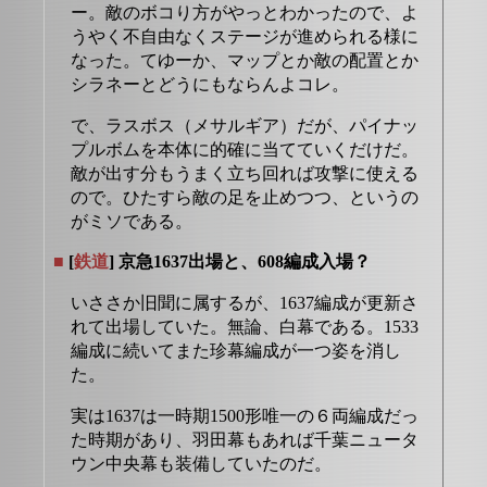
ー。敵のボコり方がやっとわかったので、よ
うやく不自由なくステージが進められる様に
なった。てゆーか、マップとか敵の配置とか
シラネーとどうにもならんよコレ。
で、ラスボス（メサルギア）だが、パイナッ
プルボムを本体に的確に当てていくだけだ。
敵が出す分もうまく立ち回れば攻撃に使える
ので。ひたすら敵の足を止めつつ、というの
がミソである。
■
[
鉄道
] 京急1637出場と、608編成入場？
いささか旧聞に属するが、1637編成が更新さ
れて出場していた。無論、白幕である。1533
編成に続いてまた珍幕編成が一つ姿を消し
た。
実は1637は一時期1500形唯一の６両編成だっ
た時期があり、羽田幕もあれば千葉ニュータ
ウン中央幕も装備していたのだ。