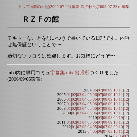
トップ
«前の日記(2005-07-26)
最新
次の日記(2005-07-28)»
編集
ＲＺＦの館
テキトーなことを思いつきで書いている日記です。内容
は無保証ということで〜
適切なツッコミは歓迎します。お気軽にどうぞ〜
mixi内に専用コミュ
字幕集 mixi出張所
つくりました
(2006/09/06設置)
2004|
06
|
07
|
08
|
09
|
10
|
11
|
12
|
2005|
01
|
02
|
03
|
04
|
05
|
06
|
07
|
08
|
09
|
10
|
11
|
12
|
2006|
01
|
02
|
03
|
04
|
05
|
06
|
07
|
08
|
09
|
10
|
11
|
12
|
2007|
01
|
02
|
03
|
04
|
05
|
06
|
07
|
08
|
09
|
10
|
11
|
12
|
2008|
01
|
02
|
03
|
04
|
05
|
06
|
07
|
08
|
09
|
10
|
11
|
12
|
2009|
01
|
03
|
04
|
05
|
06
|
07
|
08
|
09
|
10
|
11
|
12
|
2010|
03
|
06
|
08
|
09
|
10
|
11
|
2011|
01
|
02
|
03
|
04
|
05
|
06
|
07
|
08
|
09
|
10
|
11
|
12
|
2012|
01
|
02
|
03
|
04
|
05
|
06
|
07
|
08
|
09
|
10
|
12
|
2013|
04
|
05
|
06
|
07
|
08
|
10
|
11
|
12
|
2014|
02
|
03
|
07
|