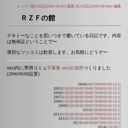
トップ
«前の日記(2005-06-02)
最新
次の日記(2005-06-04)»
編集
ＲＺＦの館
テキトーなことを思いつきで書いている日記です。内容
は無保証ということで〜
適切なツッコミは歓迎します。お気軽にどうぞ〜
mixi内に専用コミュ
字幕集 mixi出張所
つくりました
(2006/09/06設置)
2004|
06
|
07
|
08
|
09
|
10
|
11
|
12
|
2005|
01
|
02
|
03
|
04
|
05
|
06
|
07
|
08
|
09
|
10
|
11
|
12
|
2006|
01
|
02
|
03
|
04
|
05
|
06
|
07
|
08
|
09
|
10
|
11
|
12
|
2007|
01
|
02
|
03
|
04
|
05
|
06
|
07
|
08
|
09
|
10
|
11
|
12
|
2008|
01
|
02
|
03
|
04
|
05
|
06
|
07
|
08
|
09
|
10
|
11
|
12
|
2009|
01
|
03
|
04
|
05
|
06
|
07
|
08
|
09
|
10
|
11
|
12
|
2010|
03
|
06
|
08
|
09
|
10
|
11
|
2011|
01
|
02
|
03
|
04
|
05
|
06
|
07
|
08
|
09
|
10
|
11
|
12
|
2012|
01
|
02
|
03
|
04
|
05
|
06
|
07
|
08
|
09
|
10
|
12
|
2013|
04
|
05
|
06
|
07
|
08
|
10
|
11
|
12
|
2014|
02
|
03
|
07
|