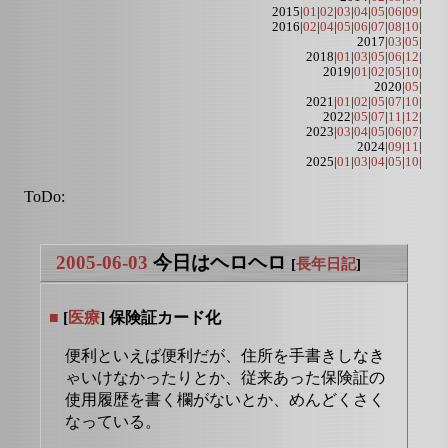
2015|
01
|
02
|
03
|
04
|
05
|
06
|
09
|
2016|
02
|
04
|
05
|
06
|
07
|
08
|
10
|
2017|
03
|
05
|
2018|
01
|
03
|
05
|
06
|
12
|
2019|
01
|
02
|
05
|
10
|
2020|
05
|
2021|
01
|
02
|
05
|
07
|
10
|
2022|
05
|
07
|
11
|
12
|
2023|
03
|
04
|
05
|
06
|
07
|
2024|
09
|
11
|
2025|
01
|
03
|
04
|
05
|
10
|
ToDo:
2005-06-03
今日はヘロヘロ
[
長年日記
]
■
[
医療
] 保険証カード化
便利といえば便利だが、住所を手書きしなき
ゃいけなかったりとか、従来あった保険証の
使用履歴を書く欄がないとか、めんどくさく
なっている。