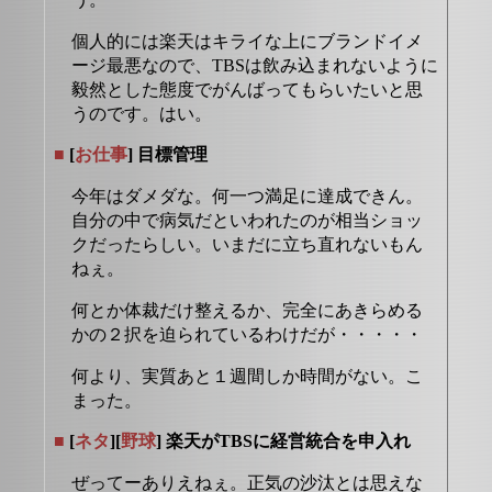
個人的には楽天はキライな上にブランドイメ
ージ最悪なので、TBSは飲み込まれないように
毅然とした態度でがんばってもらいたいと思
うのです。はい。
■
[
お仕事
] 目標管理
今年はダメダな。何一つ満足に達成できん。
自分の中で病気だといわれたのが相当ショッ
クだったらしい。いまだに立ち直れないもん
ねぇ。
何とか体裁だけ整えるか、完全にあきらめる
かの２択を迫られているわけだが・・・・・
何より、実質あと１週間しか時間がない。こ
まった。
■
[
ネタ
][
野球
] 楽天がTBSに経営統合を申入れ
ぜってーありえねぇ。正気の沙汰とは思えな