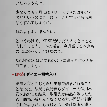
いたネタやんけ。
少なくとも９月にはリリースできたはずのネ
タだというのにこーゆうーことするから信用
なくすんでしょうに。
頼みますよ。ほんとに。
というわけで、XP SP2がまだの人はとっとと
入れましょう。SP2の場合、今月当てるべきも
のはIEのパッチだけなので。
XP以外の人はいつものように粛々とパッチを
当てましょう。
■
[
経済
] ダイエー機構入り
結局大京と同じく銀行主導で詰まされること
となった。結局は銀行自らダイエーの信用不
安をあおった結果、取引先が納品を渋ったた
め、商売が成り立たなくなる方が問題と判断
されたようだ。もうひとつ、会計監査が通ら