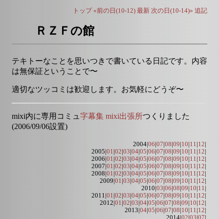
トップ
«前の日(10-12)
最新
次の日(10-14)»
追記
ＲＺＦの館
テキトーなことを思いつきで書いている日記です。内容
は無保証ということで〜
適切なツッコミは歓迎します。お気軽にどうぞ〜
mixi内に専用コミュ
字幕集 mixi出張所
つくりました
(2006/09/06設置)
2004|
06
|
07
|
08
|
09
|
10
|
11
|
12
|
2005|
01
|
02
|
03
|
04
|
05
|
06
|
07
|
08
|
09
|
10
|
11
|
12
|
2006|
01
|
02
|
03
|
04
|
05
|
06
|
07
|
08
|
09
|
10
|
11
|
12
|
2007|
01
|
02
|
03
|
04
|
05
|
06
|
07
|
08
|
09
|
10
|
11
|
12
|
2008|
01
|
02
|
03
|
04
|
05
|
06
|
07
|
08
|
09
|
10
|
11
|
12
|
2009|
01
|
03
|
04
|
05
|
06
|
07
|
08
|
09
|
10
|
11
|
12
|
2010|
03
|
06
|
08
|
09
|
10
|
11
|
2011|
01
|
02
|
03
|
04
|
05
|
06
|
07
|
08
|
09
|
10
|
11
|
12
|
2012|
01
|
02
|
03
|
04
|
05
|
06
|
07
|
08
|
09
|
10
|
12
|
2013|
04
|
05
|
06
|
07
|
08
|
10
|
11
|
12
|
2014|
02
|
03
|
07
|