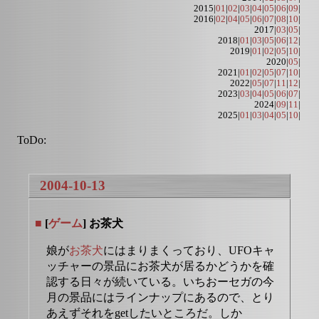
2015|
01
|
02
|
03
|
04
|
05
|
06
|
09
|
2016|
02
|
04
|
05
|
06
|
07
|
08
|
10
|
2017|
03
|
05
|
2018|
01
|
03
|
05
|
06
|
12
|
2019|
01
|
02
|
05
|
10
|
2020|
05
|
2021|
01
|
02
|
05
|
07
|
10
|
2022|
05
|
07
|
11
|
12
|
2023|
03
|
04
|
05
|
06
|
07
|
2024|
09
|
11
|
2025|
01
|
03
|
04
|
05
|
10
|
ToDo:
2004-10-13
■
[
ゲーム
] お茶犬
娘が
お茶犬
にはまりまくっており、UFOキャ
ッチャーの景品にお茶犬が居るかどうかを確
認する日々が続いている。いちおーセガの今
月の景品にはラインナップにあるので、とり
あえずそれをgetしたいところだ。しか