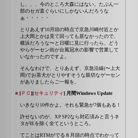
し、、、今のところ大森にはない。たぶん一
部のセガ直ぐらいにしかないんだろうな
ぁ・・・・・
とりあえず10月頭の時点で京急川崎付近とか
上大岡とかは見て回っても居なかったので、
横浜だろうな〜と日曜に見に行ったら、どう
やらゲーセン街が台風冠水の影響で営業して
いなかったのですよ。
そんなわけで、とりあえず、京急沿線(〜上大
岡)でお茶犬がとりやすそうな親切なゲーセン
がありましたらご一報を。
■
[
ＰＣ
][
セキュリティ
] 月間Windows Update
いきなり10件かよ。それも緊急が7個もある！
許せないのが、XP SP2なら対応済みと言うネ
タがIEを除く全てというところ。
てことはRTMがでる８月頭の時点でわかって