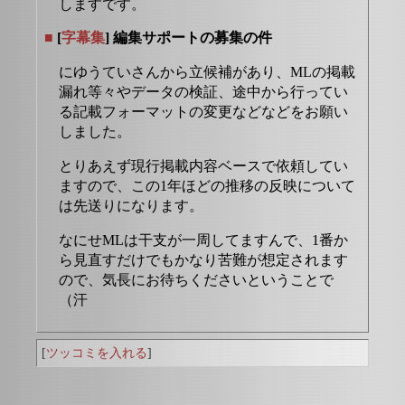
しますです。
■
[
字幕集
] 編集サポートの募集の件
にゆうていさんから立候補があり、MLの掲載
漏れ等々やデータの検証、途中から行ってい
る記載フォーマットの変更などなどをお願い
しました。
とりあえず現行掲載内容ベースで依頼してい
ますので、この1年ほどの推移の反映について
は先送りになります。
なにせMLは干支が一周してますんで、1番か
ら見直すだけでもかなり苦難が想定されます
ので、気長にお待ちくださいということで
（汗
[
ツッコミを入れる
]