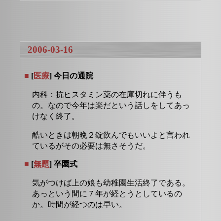
2006-03-16
■
[
医療
] 今日の通院
内科：抗ヒスタミン薬の在庫切れに伴うも
の。なので今年は楽だという話しをしてあっ
けなく終了。
酷いときは朝晩２錠飲んでもいいよと言われ
ているがその必要は無さそうだ。
■
[
無題
] 卒園式
気がつけば上の娘も幼稚園生活終了である。
あっという間に７年が経とうとしているの
か。時間が経つのは早い。