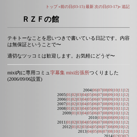
トップ
«前の日(03-15)
最新
次の日(03-17)»
追記
ＲＺＦの館
テキトーなことを思いつきで書いている日記です。内容
は無保証ということで〜
適切なツッコミは歓迎します。お気軽にどうぞ〜
mixi内に専用コミュ
字幕集 mixi出張所
つくりました
(2006/09/06設置)
2004|
06
|
07
|
08
|
09
|
10
|
11
|
12
|
2005|
01
|
02
|
03
|
04
|
05
|
06
|
07
|
08
|
09
|
10
|
11
|
12
|
2006|
01
|
02
|
03
|
04
|
05
|
06
|
07
|
08
|
09
|
10
|
11
|
12
|
2007|
01
|
02
|
03
|
04
|
05
|
06
|
07
|
08
|
09
|
10
|
11
|
12
|
2008|
01
|
02
|
03
|
04
|
05
|
06
|
07
|
08
|
09
|
10
|
11
|
12
|
2009|
01
|
03
|
04
|
05
|
06
|
07
|
08
|
09
|
10
|
11
|
12
|
2010|
03
|
06
|
08
|
09
|
10
|
11
|
2011|
01
|
02
|
03
|
04
|
05
|
06
|
07
|
08
|
09
|
10
|
11
|
12
|
2012|
01
|
02
|
03
|
04
|
05
|
06
|
07
|
08
|
09
|
10
|
12
|
2013|
04
|
05
|
06
|
07
|
08
|
10
|
11
|
12
|
2014|
02
|
03
|
07
|