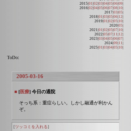
2015|
01
|
02
|
03
|
04
|
05
|
06
|
09
|
2016|
02
|
04
|
05
|
06
|
07
|
08
|
10
|
2017|
03
|
05
|
2018|
01
|
03
|
05
|
06
|
12
|
2019|
01
|
02
|
05
|
10
|
2020|
05
|
2021|
01
|
02
|
05
|
07
|
10
|
2022|
05
|
07
|
11
|
12
|
2023|
03
|
04
|
05
|
06
|
07
|
2024|
09
|
11
|
2025|
01
|
03
|
04
|
05
|
10
|
ToDo:
2005-03-16
■
[
医療
] 今日の通院
そっち系：重症らしい。しかし融通が利かん
ぞ。
[
ツッコミを入れる
]