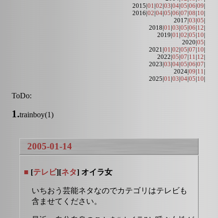
2015|
01
|
02
|
03
|
04
|
05
|
06
|
09
|
2016|
02
|
04
|
05
|
06
|
07
|
08
|
10
|
2017|
03
|
05
|
2018|
01
|
03
|
05
|
06
|
12
|
2019|
01
|
02
|
05
|
10
|
2020|
05
|
2021|
01
|
02
|
05
|
07
|
10
|
2022|
05
|
07
|
11
|
12
|
2023|
03
|
04
|
05
|
06
|
07
|
2024|
09
|
11
|
2025|
01
|
03
|
04
|
05
|
10
|
ToDo:
1.
trainboy(1)
2005-01-14
■
[
テレビ
][
ネタ
] オイラ女
いちおう芸能ネタなのでカテゴリはテレビも
含ませてください。