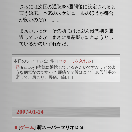
さらには次回の通院を3週間後に設定されると
言う始末。本来のスケジュールのほうが都合
が良いのだが。。。。
まぁいいっか。その頃にはたぶん最悪期を通
過しているか、まさに最悪期が訪れようとし
ているかのいずれかだ。
本日のツッコミ(全1件) [
ツッコミを入れる
]
◎
trainboy
[病院に通院しているみたいですが，どのよ
うな病気なのですか？ 腰痛？？僕はまだ，10代前半の
癖して、肩こり、腰痛、筋肉..]
2007-01-14
■
[
ゲーム
] 新スーパーマリオＤＳ