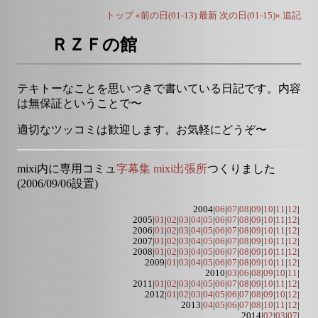
トップ
«前の日(01-13)
最新
次の日(01-15)»
追記
ＲＺＦの館
テキトーなことを思いつきで書いている日記です。内容
は無保証ということで〜
適切なツッコミは歓迎します。お気軽にどうぞ〜
mixi内に専用コミュ
字幕集 mixi出張所
つくりました
(2006/09/06設置)
2004|
06
|
07
|
08
|
09
|
10
|
11
|
12
|
2005|
01
|
02
|
03
|
04
|
05
|
06
|
07
|
08
|
09
|
10
|
11
|
12
|
2006|
01
|
02
|
03
|
04
|
05
|
06
|
07
|
08
|
09
|
10
|
11
|
12
|
2007|
01
|
02
|
03
|
04
|
05
|
06
|
07
|
08
|
09
|
10
|
11
|
12
|
2008|
01
|
02
|
03
|
04
|
05
|
06
|
07
|
08
|
09
|
10
|
11
|
12
|
2009|
01
|
03
|
04
|
05
|
06
|
07
|
08
|
09
|
10
|
11
|
12
|
2010|
03
|
06
|
08
|
09
|
10
|
11
|
2011|
01
|
02
|
03
|
04
|
05
|
06
|
07
|
08
|
09
|
10
|
11
|
12
|
2012|
01
|
02
|
03
|
04
|
05
|
06
|
07
|
08
|
09
|
10
|
12
|
2013|
04
|
05
|
06
|
07
|
08
|
10
|
11
|
12
|
2014|
02
|
03
|
07
|