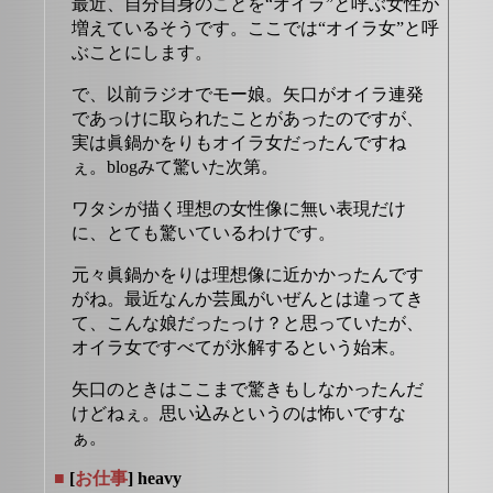
最近、自分自身のことを“オイラ”と呼ぶ女性が
増えているそうです。ここでは“オイラ女”と呼
ぶことにします。
で、以前ラジオでモー娘。矢口がオイラ連発
であっけに取られたことがあったのですが、
実は眞鍋かをりもオイラ女だったんですね
ぇ。blogみて驚いた次第。
ワタシが描く理想の女性像に無い表現だけ
に、とても驚いているわけです。
元々眞鍋かをりは理想像に近かかったんです
がね。最近なんか芸風がいぜんとは違ってき
て、こんな娘だったっけ？と思っていたが、
オイラ女ですべてが氷解するという始末。
矢口のときはここまで驚きもしなかったんだ
けどねぇ。思い込みというのは怖いですな
ぁ。
■
[
お仕事
] heavy