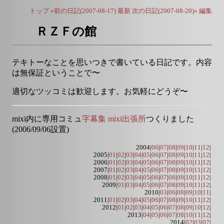
トップ
«前の日記(2007-08-17)
最新
次の日記(2007-08-20)»
編集
ＲＺＦの館
テキトーなことを思いつきで書いている日記です。内容
は無保証ということで〜
適切なツッコミは歓迎します。お気軽にどうぞ〜
mixi内に専用コミュ
字幕集 mixi出張所
つくりました
(2006/09/06設置)
2004|
06
|
07
|
08
|
09
|
10
|
11
|
12
|
2005|
01
|
02
|
03
|
04
|
05
|
06
|
07
|
08
|
09
|
10
|
11
|
12
|
2006|
01
|
02
|
03
|
04
|
05
|
06
|
07
|
08
|
09
|
10
|
11
|
12
|
2007|
01
|
02
|
03
|
04
|
05
|
06
|
07
|
08
|
09
|
10
|
11
|
12
|
2008|
01
|
02
|
03
|
04
|
05
|
06
|
07
|
08
|
09
|
10
|
11
|
12
|
2009|
01
|
03
|
04
|
05
|
06
|
07
|
08
|
09
|
10
|
11
|
12
|
2010|
03
|
06
|
08
|
09
|
10
|
11
|
2011|
01
|
02
|
03
|
04
|
05
|
06
|
07
|
08
|
09
|
10
|
11
|
12
|
2012|
01
|
02
|
03
|
04
|
05
|
06
|
07
|
08
|
09
|
10
|
12
|
2013|
04
|
05
|
06
|
07
|
08
|
10
|
11
|
12
|
2014|
02
|
03
|
07
|