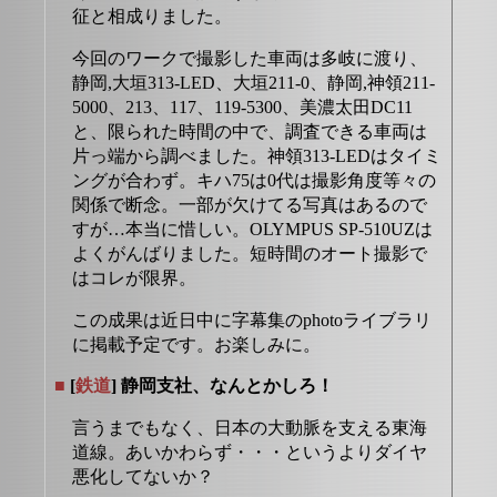
征と相成りました。
今回のワークで撮影した車両は多岐に渡り、
静岡,大垣313-LED、大垣211-0、静岡,神領211-
5000、213、117、119-5300、美濃太田DC11
と、限られた時間の中で、調査できる車両は
片っ端から調べました。神領313-LEDはタイミ
ングが合わず。キハ75は0代は撮影角度等々の
関係で断念。一部が欠けてる写真はあるので
すが…本当に惜しい。OLYMPUS SP-510UZは
よくがんばりました。短時間のオート撮影で
はコレが限界。
この成果は近日中に字幕集のphotoライブラリ
に掲載予定です。お楽しみに。
■
[
鉄道
] 静岡支社、なんとかしろ！
言うまでもなく、日本の大動脈を支える東海
道線。あいかわらず・・・というよりダイヤ
悪化してないか？