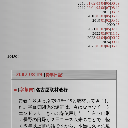
2015|
01
|
02
|
03
|
04
|
05
|
06
|
09
|
2016|
02
|
04
|
05
|
06
|
07
|
08
|
10
|
2017|
03
|
05
|
2018|
01
|
03
|
05
|
06
|
12
|
2019|
01
|
02
|
05
|
10
|
2020|
05
|
2021|
01
|
02
|
05
|
07
|
10
|
2022|
05
|
07
|
11
|
12
|
2023|
03
|
04
|
05
|
06
|
07
|
2024|
09
|
11
|
2025|
01
|
03
|
04
|
05
|
10
|
ToDo:
2007-08-19
[
長年日記
]
■
[
字幕集
] 名古屋取材敢行
青春１８きっぷで8/18〜19と取材してきまし
た。字幕集関係の遠征は、今はなきウイーク
エンドフリーきっぷを使用した、仙台〜山形
／長野の日帰り２日コース以来のことで、軽
く５年以上前の話ですから、本当に久々の遠