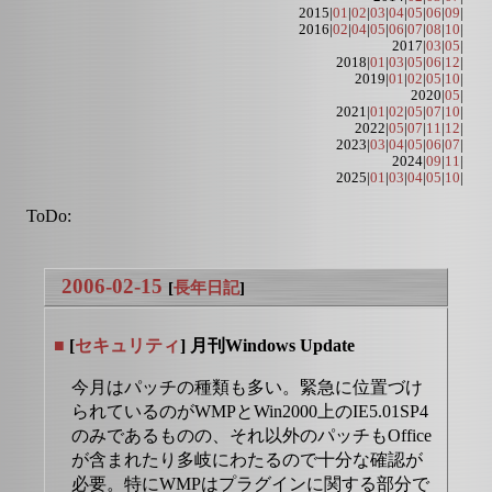
2015|
01
|
02
|
03
|
04
|
05
|
06
|
09
|
2016|
02
|
04
|
05
|
06
|
07
|
08
|
10
|
2017|
03
|
05
|
2018|
01
|
03
|
05
|
06
|
12
|
2019|
01
|
02
|
05
|
10
|
2020|
05
|
2021|
01
|
02
|
05
|
07
|
10
|
2022|
05
|
07
|
11
|
12
|
2023|
03
|
04
|
05
|
06
|
07
|
2024|
09
|
11
|
2025|
01
|
03
|
04
|
05
|
10
|
ToDo:
2006-02-15
[
長年日記
]
■
[
セキュリティ
] 月刊Windows Update
今月はパッチの種類も多い。緊急に位置づけ
られているのがWMPとWin2000上のIE5.01SP4
のみであるものの、それ以外のパッチもOffice
が含まれたり多岐にわたるので十分な確認が
必要。特にWMPはプラグインに関する部分で