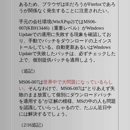
あるため、ブラウザはIEだろうがFirefoxであろ
うが関係なく発生することに注意されたい。
手元の会社環境(WinXPsp2)ではMS06-
007(KB913446)（重要レベル）がWindows
Updateでの適用に失敗する現象を確認してお
り、手動でパッチをダウンロードの上インス
トールしている。自動更新あるいはWindows
Updateで失敗したパッチは、必ずチェックした
上で、個別提供パッチを適用しよう。
（追記）
MS06-007は
世界中で大問題になっているらし
い。
そんなわけで、MS06-007は“とりあえず失
敗のまま放置して個別にダウンロードパッチ
を適用する”が正解の模様。MSの中の人も問題
を認識していらっしゃるので、たぶん近日中
には解決するでしょう。
（2/16追記）