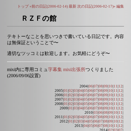
トップ
«前の日記(2006-02-14)
最新
次の日記(2006-02-17)»
編集
ＲＺＦの館
テキトーなことを思いつきで書いている日記です。内容
は無保証ということで〜
適切なツッコミは歓迎します。お気軽にどうぞ〜
mixi内に専用コミュ
字幕集 mixi出張所
つくりました
(2006/09/06設置)
2004|
06
|
07
|
08
|
09
|
10
|
11
|
12
|
2005|
01
|
02
|
03
|
04
|
05
|
06
|
07
|
08
|
09
|
10
|
11
|
12
|
2006|
01
|
02
|
03
|
04
|
05
|
06
|
07
|
08
|
09
|
10
|
11
|
12
|
2007|
01
|
02
|
03
|
04
|
05
|
06
|
07
|
08
|
09
|
10
|
11
|
12
|
2008|
01
|
02
|
03
|
04
|
05
|
06
|
07
|
08
|
09
|
10
|
11
|
12
|
2009|
01
|
03
|
04
|
05
|
06
|
07
|
08
|
09
|
10
|
11
|
12
|
2010|
03
|
06
|
08
|
09
|
10
|
11
|
2011|
01
|
02
|
03
|
04
|
05
|
06
|
07
|
08
|
09
|
10
|
11
|
12
|
2012|
01
|
02
|
03
|
04
|
05
|
06
|
07
|
08
|
09
|
10
|
12
|
2013|
04
|
05
|
06
|
07
|
08
|
10
|
11
|
12
|
2014|
02
|
03
|
07
|