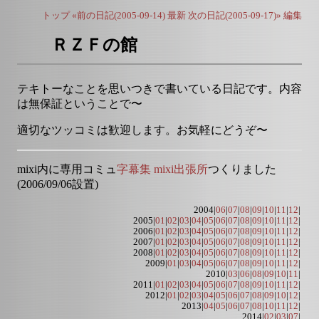
トップ
«前の日記(2005-09-14)
最新
次の日記(2005-09-17)»
編集
ＲＺＦの館
テキトーなことを思いつきで書いている日記です。内容
は無保証ということで〜
適切なツッコミは歓迎します。お気軽にどうぞ〜
mixi内に専用コミュ
字幕集 mixi出張所
つくりました
(2006/09/06設置)
2004|
06
|
07
|
08
|
09
|
10
|
11
|
12
|
2005|
01
|
02
|
03
|
04
|
05
|
06
|
07
|
08
|
09
|
10
|
11
|
12
|
2006|
01
|
02
|
03
|
04
|
05
|
06
|
07
|
08
|
09
|
10
|
11
|
12
|
2007|
01
|
02
|
03
|
04
|
05
|
06
|
07
|
08
|
09
|
10
|
11
|
12
|
2008|
01
|
02
|
03
|
04
|
05
|
06
|
07
|
08
|
09
|
10
|
11
|
12
|
2009|
01
|
03
|
04
|
05
|
06
|
07
|
08
|
09
|
10
|
11
|
12
|
2010|
03
|
06
|
08
|
09
|
10
|
11
|
2011|
01
|
02
|
03
|
04
|
05
|
06
|
07
|
08
|
09
|
10
|
11
|
12
|
2012|
01
|
02
|
03
|
04
|
05
|
06
|
07
|
08
|
09
|
10
|
12
|
2013|
04
|
05
|
06
|
07
|
08
|
10
|
11
|
12
|
2014|
02
|
03
|
07
|