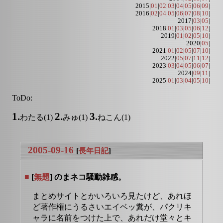
2015|
01
|
02
|
03
|
04
|
05
|
06
|
09
|
2016|
02
|
04
|
05
|
06
|
07
|
08
|
10
|
2017|
03
|
05
|
2018|
01
|
03
|
05
|
06
|
12
|
2019|
01
|
02
|
05
|
10
|
2020|
05
|
2021|
01
|
02
|
05
|
07
|
10
|
2022|
05
|
07
|
11
|
12
|
2023|
03
|
04
|
05
|
06
|
07
|
2024|
09
|
11
|
2025|
01
|
03
|
04
|
05
|
10
|
ToDo:
1.
2.
3.
わたる(1)
みゅ(1)
ねこん(1)
2005-09-16
[
長年日記
]
■
[
無題
] のまネコ騒動雑感。
まとめサイトとかいろいろ見たけど、あれほ
ど著作権にうるさいエイベッ糞が、パクリキ
ャラに名前をつけた上で、あれだけ堂々とキ