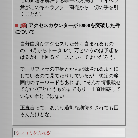
この問題を解決する唯一の方法は、エイベッ
糞がこのキャラクター商売から一切の手を引
くことだ。
■
[
鯖
] アクセスカウンターが10000を突破した件
について
自分自身がアクセスした分も含まれるもの
の、4月からトータルで1万というのは予想を
はるかに上回るペースといってよいだろう。
で、リファラの中身とかも記録されるように
しているので見てたりしているが、想定の範
囲内のキーワードもあれば、“そんな情報載せ
てないぞ”というものまであり、正直困惑して
いないわけではない。
正直言って、あまり過剰な期待をされても困
るんだけどな。
[
ツッコミを入れる
]