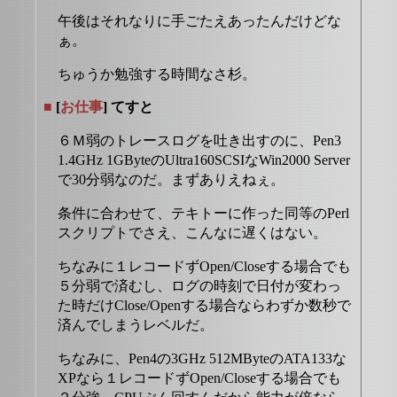
午後はそれなりに手ごたえあったんだけどな
ぁ。
ちゅうか勉強する時間なさ杉。
■
[
お仕事
] てすと
６Ｍ弱のトレースログを吐き出すのに、Pen3
1.4GHz 1GByteのUltra160SCSIなWin2000 Server
で30分弱なのだ。まずありえねぇ。
条件に合わせて、テキトーに作った同等のPerl
スクリプトでさえ、こんなに遅くはない。
ちなみに１レコードずOpen/Closeする場合でも
５分弱で済むし、ログの時刻で日付が変わっ
た時だけClose/Openする場合ならわずか数秒で
済んでしまうレベルだ。
ちなみに、Pen4の3GHz 512MByteのATA133な
XPなら１レコードずOpen/Closeする場合でも