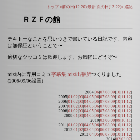
トップ
«前の日(12-20)
最新
次の日(12-22)»
追記
ＲＺＦの館
テキトーなことを思いつきで書いている日記です。内容
は無保証ということで〜
適切なツッコミは歓迎します。お気軽にどうぞ〜
mixi内に専用コミュ
字幕集 mixi出張所
つくりました
(2006/09/06設置)
2004|
06
|
07
|
08
|
09
|
10
|
11
|
12
|
2005|
01
|
02
|
03
|
04
|
05
|
06
|
07
|
08
|
09
|
10
|
11
|
12
|
2006|
01
|
02
|
03
|
04
|
05
|
06
|
07
|
08
|
09
|
10
|
11
|
12
|
2007|
01
|
02
|
03
|
04
|
05
|
06
|
07
|
08
|
09
|
10
|
11
|
12
|
2008|
01
|
02
|
03
|
04
|
05
|
06
|
07
|
08
|
09
|
10
|
11
|
12
|
2009|
01
|
03
|
04
|
05
|
06
|
07
|
08
|
09
|
10
|
11
|
12
|
2010|
03
|
06
|
08
|
09
|
10
|
11
|
2011|
01
|
02
|
03
|
04
|
05
|
06
|
07
|
08
|
09
|
10
|
11
|
12
|
2012|
01
|
02
|
03
|
04
|
05
|
06
|
07
|
08
|
09
|
10
|
12
|
2013|
04
|
05
|
06
|
07
|
08
|
10
|
11
|
12
|
2014|
02
|
03
|
07
|