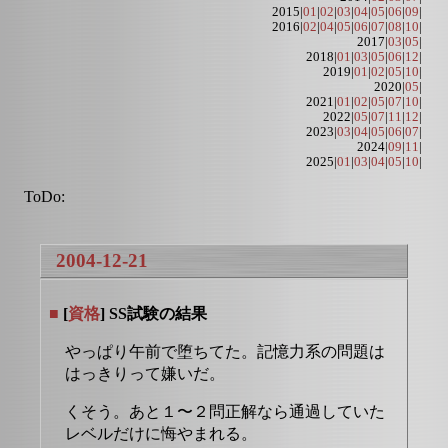
2015|
01
|
02
|
03
|
04
|
05
|
06
|
09
|
2016|
02
|
04
|
05
|
06
|
07
|
08
|
10
|
2017|
03
|
05
|
2018|
01
|
03
|
05
|
06
|
12
|
2019|
01
|
02
|
05
|
10
|
2020|
05
|
2021|
01
|
02
|
05
|
07
|
10
|
2022|
05
|
07
|
11
|
12
|
2023|
03
|
04
|
05
|
06
|
07
|
2024|
09
|
11
|
2025|
01
|
03
|
04
|
05
|
10
|
ToDo:
2004-12-21
■
[
資格
] SS試験の結果
やっぱり午前で堕ちてた。記憶力系の問題は
はっきりって嫌いだ。
くそう。あと１〜２問正解なら通過していた
レベルだけに悔やまれる。