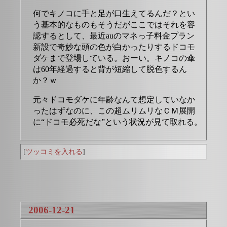
何でキノコに手と足が口生えてるんだ？とい
う基本的なものもそうだがここではそれを容
認するとして、最近auのマネっ子料金プラン
新設で奇妙な頭の色が白かったりするドコモ
ダケまで登場している。おーい。キノコの傘
は60年経過すると背が短縮して脱色するん
か？ｗ
元々ドコモダケに年齢なんて想定していなか
ったはずなのに、この超ムリムリなＣＭ展開
に“ドコモ必死だな”という状況が見て取れる。
[
ツッコミを入れる
]
2006-12-21