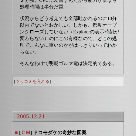
２分強。CPUぶん回すんだから能力が倍なら
処理時間は半分だ罠。
状況からどう考えても全部吐かれるのに10分
以内でないとおかしい。しかも、都度オープ
ンクローズしていない（Explorerの表示時刻が
変わらない）のにこの有様なので、どこの処
理でこんなに重いのかがはっきりいってわか
らない。
そんなわけで明朝ゴルァ電は決定的である。
[
ツッコミを入れる
]
2005-12-21
■
[
ＣＭ
] ドコモダケの奇妙な図案