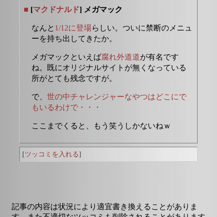
■
[
マクドナルド
] メガマック
なんと
1/12に登場
らしい。ついに禁断のメニュ
ーを持ち出してきたか。
メガマックといえば
腐れ外道道
が有名です
ね。既にオリジナルサイトが無くなっている
所がとても残念ですが。
で、
世の中チャレンジャーなやつはどこにで
もいるわけで・・・
ここまでくると、もう笑うしかないねｗ
[
ツッコミを入れる
]
記事の内容は状況により適宜書き換えることがありま
す。また不適切なツッコミも削除されることがあります