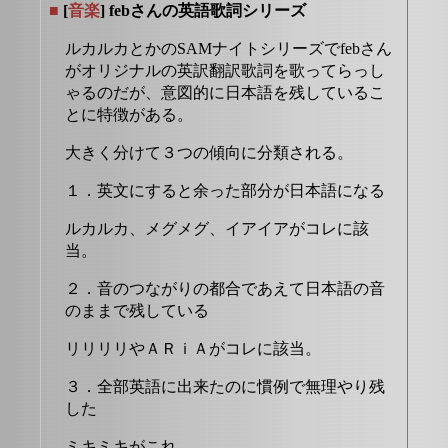
■
[
音楽
] febさんの英語歌詞シリーズ
ルカルカとかのSAMナイトシリーズでfebさん
がオリジナルの英訳翻訳歌詞を歌ってらっし
ゃるのだが、意図的に日本語を残しているこ
とに特徴がある。
大きく分けて３つの傾向に分類される。
１．英文にすると余った部分が日本語になる
ルカルカ、メグメグ、イアイアがコレに該
当。
２．音のつながりの都合であえて日本語の音
のままで残している
リリリリやＡＲｉＡがコレに該当。
３．全部英語に出来たのに慣例で無理やり残
した
ミキミキがこれ。