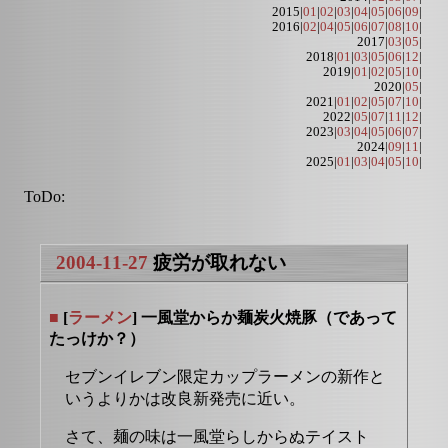
2015|
01
|
02
|
03
|
04
|
05
|
06
|
09
|
2016|
02
|
04
|
05
|
06
|
07
|
08
|
10
|
2017|
03
|
05
|
2018|
01
|
03
|
05
|
06
|
12
|
2019|
01
|
02
|
05
|
10
|
2020|
05
|
2021|
01
|
02
|
05
|
07
|
10
|
2022|
05
|
07
|
11
|
12
|
2023|
03
|
04
|
05
|
06
|
07
|
2024|
09
|
11
|
2025|
01
|
03
|
04
|
05
|
10
|
ToDo:
2004-11-27
疲労が取れない
■
[
ラーメン
] 一風堂からか麺炭火焼豚（であって
たっけか？）
セブンイレブン限定カップラーメンの新作と
いうよりかは改良新発売に近い。
さて、麺の味は一風堂らしからぬテイスト