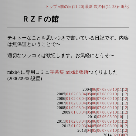
トップ
«前の日(11-26)
最新
次の日(11-28)»
追記
ＲＺＦの館
テキトーなことを思いつきで書いている日記です。内容
は無保証ということで〜
適切なツッコミは歓迎します。お気軽にどうぞ〜
mixi内に専用コミュ
字幕集 mixi出張所
つくりました
(2006/09/06設置)
2004|
06
|
07
|
08
|
09
|
10
|
11
|
12
|
2005|
01
|
02
|
03
|
04
|
05
|
06
|
07
|
08
|
09
|
10
|
11
|
12
|
2006|
01
|
02
|
03
|
04
|
05
|
06
|
07
|
08
|
09
|
10
|
11
|
12
|
2007|
01
|
02
|
03
|
04
|
05
|
06
|
07
|
08
|
09
|
10
|
11
|
12
|
2008|
01
|
02
|
03
|
04
|
05
|
06
|
07
|
08
|
09
|
10
|
11
|
12
|
2009|
01
|
03
|
04
|
05
|
06
|
07
|
08
|
09
|
10
|
11
|
12
|
2010|
03
|
06
|
08
|
09
|
10
|
11
|
2011|
01
|
02
|
03
|
04
|
05
|
06
|
07
|
08
|
09
|
10
|
11
|
12
|
2012|
01
|
02
|
03
|
04
|
05
|
06
|
07
|
08
|
09
|
10
|
12
|
2013|
04
|
05
|
06
|
07
|
08
|
10
|
11
|
12
|
2014|
02
|
03
|
07
|