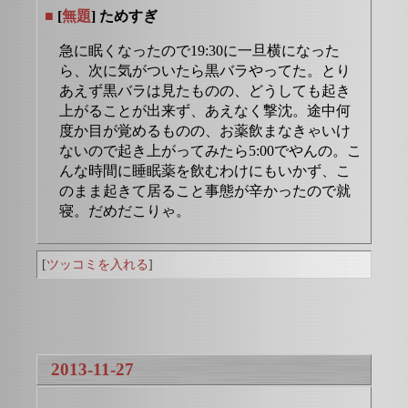
■
[
無題
] ためすぎ
急に眠くなったので19:30に一旦横になった
ら、次に気がついたら黒バラやってた。とり
あえず黒バラは見たものの、どうしても起き
上がることが出来ず、あえなく撃沈。途中何
度か目が覚めるものの、お薬飲まなきゃいけ
ないので起き上がってみたら5:00でやんの。こ
んな時間に睡眠薬を飲むわけにもいかず、こ
のまま起きて居ること事態が辛かったので就
寝。だめだこりゃ。
[
ツッコミを入れる
]
2013-11-27