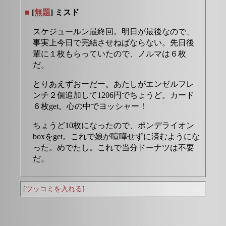
■
[
無題
] ミスド
スケジュールン最終回。明日が最後なので、
事実上今日で完結させねばならない。先日後
輩に１枚もらっていたので、ノルマは６枚
だ。
とりあえずおーだー。あたしがエンゼルフレ
ンチ２個追加して1206円でちょうど。カード
６枚get。心の中でヨッシャー！
ちょうど10枚になったので、ポンデライオン
boxをget。これで娘が喧嘩せずに済むようにな
った。めでたし。これで当分ドーナツは不要
だ。
[
ツッコミを入れる
]