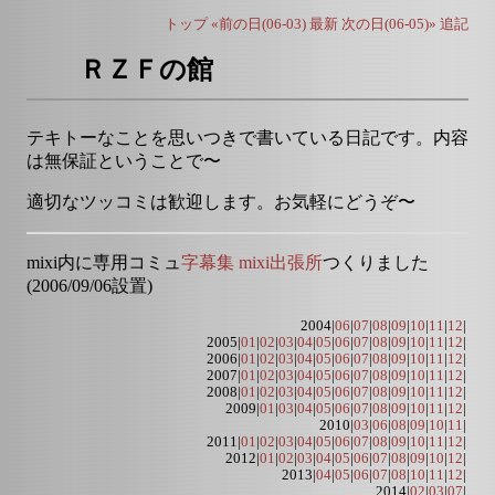
トップ
«前の日(06-03)
最新
次の日(06-05)»
追記
ＲＺＦの館
テキトーなことを思いつきで書いている日記です。内容
は無保証ということで〜
適切なツッコミは歓迎します。お気軽にどうぞ〜
mixi内に専用コミュ
字幕集 mixi出張所
つくりました
(2006/09/06設置)
2004|
06
|
07
|
08
|
09
|
10
|
11
|
12
|
2005|
01
|
02
|
03
|
04
|
05
|
06
|
07
|
08
|
09
|
10
|
11
|
12
|
2006|
01
|
02
|
03
|
04
|
05
|
06
|
07
|
08
|
09
|
10
|
11
|
12
|
2007|
01
|
02
|
03
|
04
|
05
|
06
|
07
|
08
|
09
|
10
|
11
|
12
|
2008|
01
|
02
|
03
|
04
|
05
|
06
|
07
|
08
|
09
|
10
|
11
|
12
|
2009|
01
|
03
|
04
|
05
|
06
|
07
|
08
|
09
|
10
|
11
|
12
|
2010|
03
|
06
|
08
|
09
|
10
|
11
|
2011|
01
|
02
|
03
|
04
|
05
|
06
|
07
|
08
|
09
|
10
|
11
|
12
|
2012|
01
|
02
|
03
|
04
|
05
|
06
|
07
|
08
|
09
|
10
|
12
|
2013|
04
|
05
|
06
|
07
|
08
|
10
|
11
|
12
|
2014|
02
|
03
|
07
|