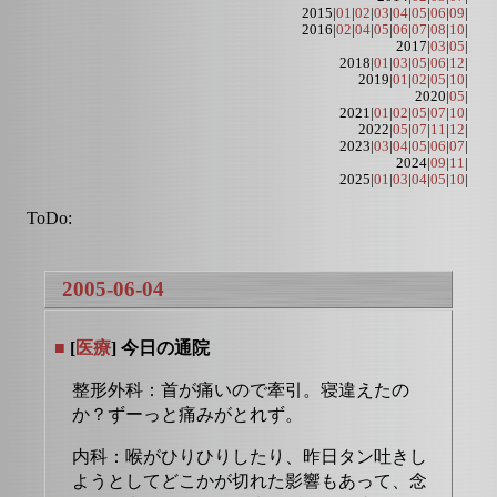
2015|
01
|
02
|
03
|
04
|
05
|
06
|
09
|
2016|
02
|
04
|
05
|
06
|
07
|
08
|
10
|
2017|
03
|
05
|
2018|
01
|
03
|
05
|
06
|
12
|
2019|
01
|
02
|
05
|
10
|
2020|
05
|
2021|
01
|
02
|
05
|
07
|
10
|
2022|
05
|
07
|
11
|
12
|
2023|
03
|
04
|
05
|
06
|
07
|
2024|
09
|
11
|
2025|
01
|
03
|
04
|
05
|
10
|
ToDo:
2005-06-04
■
[
医療
] 今日の通院
整形外科：首が痛いので牽引。寝違えたの
か？ずーっと痛みがとれず。
内科：喉がひりひりしたり、昨日タン吐きし
ようとしてどこかが切れた影響もあって、念